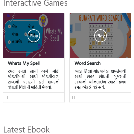
Interactive Games
Play
Play
Whats My Spell
Word Search
રમત રમતાં સાચી અને ખોટી
આડા ઊભાં ગોઠવાયેલા શબ્દોમાંથી
જોડણીમાંથી સાચી જોડણીવાળા
સાચો શબ્દ શોધતી ગુજરાતી
શબ્દની પસંદગી કરો શબ્દની
ભાષાની ઓનલાઇન રમાતી પ્રથમ
જોડણી વિશેની માહિતી મેળવો.
રમત એટલે વર્ડ સર્ચ.
Latest Ebook