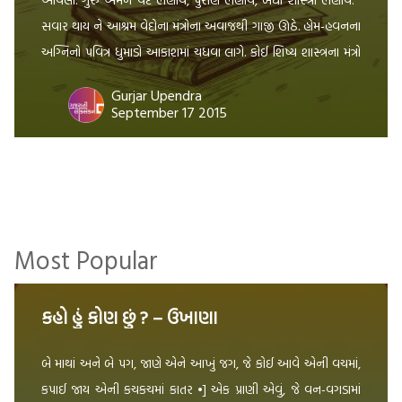
સવાર થાય ને આશ્રમ વેદોના મંત્રોના અવાજથી ગાજી ઊઠે. હોમ-હવનના
અગ્નિનો પવિત્ર ધુમાડો આકાશમાં ચધવા લાગે. કોઈ શિષ્ય શાસ્ત્રના મંત્રો
બોલતો […]
Gurjar Upendra
September 17 2015
Most Popular
કહો હું કોણ છું ? – ઉખાણા
બે માથાં અને બે પગ, જાણે એને આખું જગ, જે કોઈ આવે એની વચમાં,
કપાઈ જાય એની કચકચમાં કાતર •] એક પ્રાણી એવું, જે વન-વગડામાં