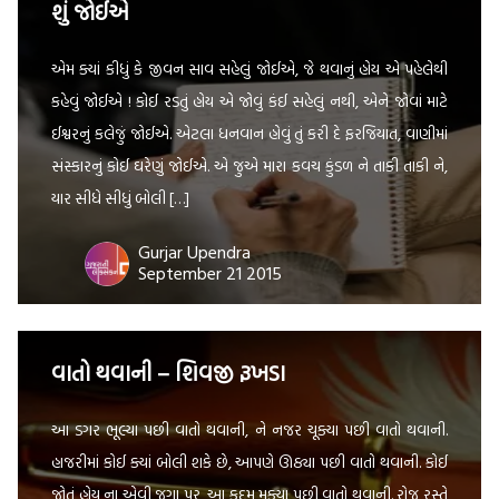
શું જોઈએ
એમ ક્યાં કીધું કે જીવન સાવ સહેલું જોઈએ, જે થવાનું હોય એ પહેલેથી
કહેવું જોઈએ ! કોઈ રડતું હોય એ જોવું કંઈ સહેલું નથી, એને જોવાં માટે
ઈશ્વરનું કલેજું જોઈએ. એટલા ધનવાન હોવું તું કરી દે ફરજિયાત, વાણીમાં
સંસ્કારનું કોઈ ઘરેણું જોઈએ. એ જુએ મારા કવચ કુંડળ ને તાકી તાકી ને,
યાર સીધે સીધું બોલી […]
Gurjar Upendra
September 21 2015
વાતો થવાની – શિવજી રૂખડા
આ ડગર ભૂલ્યા પછી વાતો થવાની, ને નજર ચૂક્યા પછી વાતો થવાની.
હાજરીમાં કોઈ ક્યાં બોલી શકે છે, આપણે ઊઠ્યા પછી વાતો થવાની. કોઈ
જોતું હોય ના એવી જગા પર, આ કદમ મૂક્યા પછી વાતો થવાની. રોજ રસ્તે