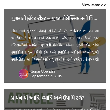
View More > >
ગુજરાતી ફૉન્ટ રીડર – ગુજરાતીલેક્સિકનની વિશેષ પ્રસ્તુતિ
મોબાઇલમાં ગુજરાતી વંચાવું જોઈએ એ એક જરૂરિયાત છે, પણ આ
જરૂરિયાત જે લોકોને છે બે પ્રકારના છે : એક, એવા લોકો જેમની જરૂર
વૉટ્સઍપમાં આવેલા ગુજરાતી મેસેજિસ વાંચવા પૂરતી હોય. લોકો
સ્માર્ટફોનના જૂના જોગી હોય અને સ્માર્ટફોન ખરીદતી વખતે જરૂરી
સ્પેસિફિકેશન્સની એમની યાદીમાં ગુજરાતી ફૉન્ટની જરૂરિયાતનો ક્રમ ઘણો
નીચે હોય. બીજો પ્રકાર એવા લોકોનો છે, […]
Gurjar Upendra
September 21 2015
પ્રાર્થનાથી આધિ, વ્યાધિ અને ઉપાધિ ટળે?