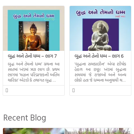
બુદ્ધ અને તેનો ધમ્મ – ભાગ 7
બુદ્ધ અને તેનો ધમ્મ – ભાગ 6
બુદ્ધ અને તેમનો ધમ્મ’ ગ્રંથના આ
‘બુદ્ધના સમકાલીન’ એવા શીર્ષક
સાતમાં ખંડમાં ત્રણ ભાગ છે. પ્રથમ
હેઠળ આ છઠ્ઠા ખંડમાં બુદ્ધના
ભાગમાં ‘મહાન પરિવ્રાજકની અંતિમ
સમયમાં જે રાજાઓ અને અન્ય
ચારિકા’ એટલે કે તથાગત બુદ્ધ સાથે
લોકો હતા જે ધમ્મના અનુયાયી થયા.
સતત પરિભ્રમણ કરતા સહચારીઓ
તેમનો અને બુદ્ધ વચ્ચે થયેલો
સાથે ફરી એકવારની
સત્સંગ વીશે જાણકારી મળે છે.
મુલાકાત, બીજા ભાગમાં તથાગતે
વૈશાલીથી વિદાય લીધી તે
અને ત્રીજા ભાગમાં તથાગતે
બનાવેલા ધમ્મને જ પોતાના
Recent Blog
ઉત્તરાધિકારી તરીકે સ્થાપે છે તે
દૃશ્યો અંકિત થયાં છે. ટૂંકમાં બુદ્ધનાં
જીવનના અંતિમ દિવસોની યાત્રાનો
પરિપાક જોવા મળે […]