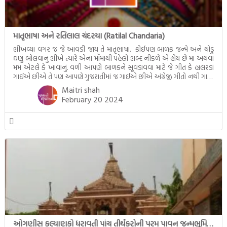
માતૃભાષા અને રતિલાલ ચંદરયા (Ratilal Chandaria)
શીખવ્યા વગર જ જે આવડી જાય તે માતૃભાષા. કોઈપણ બાળક જન્મે અને થોડું
ઘણું બોલવાનું શીખે ત્યારે એના મોંમાથી પહેલો શબ્દ નીકળે એ હોય છે મા અથવા
મમ એટલે કે ખાવાનું. વળી આપણે બાળકને સૂવડાવવા માટે જે ગીત કે હાલરડાં
ગાઈએ છીએ તે પણ આપણે ગુજરાતીમાં જ ગાઈએ છીએ અંગ્રેજી ગીતો નથી ગાતા.
આમ બાળકને […]
Maitri shah
February 20 2024
ઓગણીસ કલ્યાણકો ધરાવતી પાંચ તીર્થંકરોની પરમ પાવન જન્મભૂમિ – અયોધ્યા (Ayodhya)