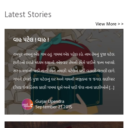
Latest Stories
View More > >
વાહ પટેલ ! વાહ !
રામપુર નામનું એક ગામ હતું. ગામમાં એક પટેલ રહે. નામ તેમનું પુંજા પટેલ.
શરીરનો બાંધો મધ્યમ કક્ષાનો. એકવાર તેમની ભેંસે પાડીને જન્મ આપ્યો.
સરસ મજાની પાડી નાની અને નમણી. પટેલને પાડી વહાલી-વહાલી લાગે.
ગામને છેવાડે પુંજા પટેલનું ઘર અને ગામની નજીકમાં જ જંગલ. ઘણીવાર
દીપડા જેવા હિંસક પ્રાણી ગામમાં ઘૂસે અને પાડી જેવા નાનાં પ્રાણીઓને […]
Gurjar Upendra
September 21 2015