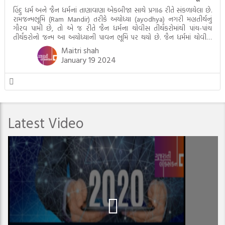
હિંદુ ધર્મ અને જૈન ધર્મનાં તાણાવાણા એકબીજા સાથે પ્રગાઢ રીતે સંકળાયેલા છે.
રામજન્મભૂમિ (Ram Mandir) તરીકે અયોધ્યા (ayodhya) નગરી મહાતીર્થનું
ગૌરવ પામી છે, તો એ જ રીતે જૈન ધર્મના ચોવીસ તીર્થંકરોમાંથી પાંચ-પાંચ
તીર્થંકરોનો જન્મ આ અયોધ્યાની પાવન ભૂમિ પર થયો છે. જૈન ધર્મમાં ચોવીસ
તીર્થંકરોમાંથી પાંચ-પાંચ તીર્થંકરોનાં કલ્યાણકો અહીં આવ્યાં છે. દરેક તીર્થંકરના
Maitri shah
જીવનની ચ્યવન(માતાના […]
January 19 2024
Latest Video