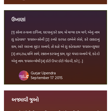
ઉખાણાં
[1] સોના રુપાના દાગિના, ઘદવાનું કરે કામ; મોં માગ્યા દામ માગે, એનું નામ
શું કહેવાય? જવાબ=સોની [2] રન્ધો કરવત લએને બેસે, કરે લાકદાનું
કામ, બારે બારના સુંદર બનાવે, તો કહો એ શું કહેવાતય? જવાબ=શુથાર
[3] તાપ,ટાઢ,પાનિ સામે, રક્શન કરવાનું કામ, બુટ ચંપલ બનાવે જે, કહે દો
એનું નામ. જવાબ=મોચી [4] ઈટો ઉપર ઈટો ગોઠવી, કરે […]
Gurjar Upendra
September 17 2015
અજમાવી જુઓ