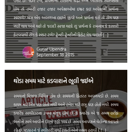
ઉત્તર છે: જરૂર ટળે, પ્રાર્થનાની શકિતમાં શ્રદ્ધા અને આંતરિક સાત્ત્વિકતા
હોય તો. તમારી હજાર હજાર અપેક્ષાઓમાં ઇશ્વર કઇ અપેક્ષાની પ્રાર્થના
સાંભળે? માત્ર એક અબળખા લઇને જીવો અને પ્રાર્થના કરો તો રોગ પણ
નહીં થાય અને થશે તો જલદી સાજા થશો. શું પ્રાર્થના કે રામનામ કે કસબી
ફેરવવાથી રોગ કે સંકટ ટળે? ટ્વેન્ટી-ટ્વેન્ટીની ક્રિકેટ મેચ ચાલતી […]
Gurjar Upendra
September 18 2015
થોડા સમય માટે કડવાશને ભૂલી જઈએ
સમયનો મિજાજ વિચિત્ર હોય છે. સમયની ફિતરત અવળચંડી છે. સમય
કાયમ માટે મિત્ર પણ હોતો નથી અને હંમેશ માટે શત્રુ પણ હોતો નથી. સમય
કયારેક સાથીદારના રૂપમાં મોજૂદ હોય છે તો ક્યારેક એ જ સમય હરીફ
બનીને સામે આવીને ઊભો રહી જાય છે. સમય આપણને ચેલેન્જ આપતો
રહે છે. પડકારને જે સ્વીકારી નથી શકતો એને સમય હરાવી દે […]