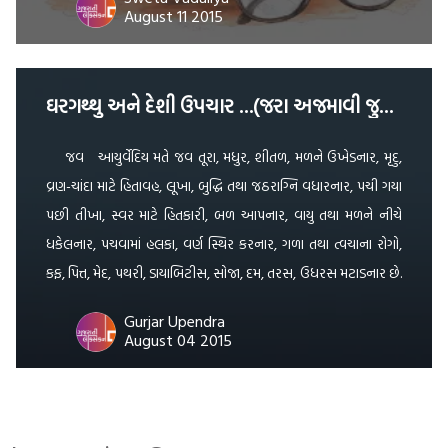
August 11 2015
ઘરગથ્થુ અને દેશી ઉપચાર …(જરા અજમાવી જુઓ …) …
જવ આયુર્વેદિય મતે જવ તૂરા, મધુર, શીતળ, મળને ઉખેડનાર, મૃદુ,
વ્રણ-ચાંદા માટે હિતાવહ, લૂખા, બુદ્ધિ તથા જઠરાગ્નિ વધારનાર, પચી ગયા
પછી તીખા, સ્વર માટે હિતકારી, બળ આપનાર, વાયુ તથા મળને નીચે
ધકેલનાર, પચવામાં હલકા, વર્ણ સ્થિર કરનાર, ગળા તથા ત્વચાના રોગો,
કફ, પિત્ત, મેદ, પથરી, ડાયાબિટીસ, સોજા, દમ, તરસ, ઉધરસ મટાડનાર છે.
[…]
Gurjar Upendra
August 04 2015