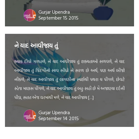
Gurjar Upendra
September 15 2015
ને યાદ આવીજાય તું
ક્યાંક દીવો ઝળહળે, ને યાદ આવીજાય તું શક્યતાઓ સળવળે, ને યાદ
આવીજાય તું જિંદગીનો સાવ સીધો ને સરળ છે અર્થ, પણ અર્થ બીજો
નીકળે, ને યાદ આવીજાય તું લાગણીના સ્પર્શથી પથરા ય પીગળે, છેવટે
સ્હેજ માણસ પીગળે, ને યાદ આવીજાય તું બહુ સહી છે મેં અજાણ્યા દર્દની
પીડા, સતત એજ ઘરમાંથી મળે, ને યાદ આવીજાય […]
Gurjar Upendra
September 14 2015