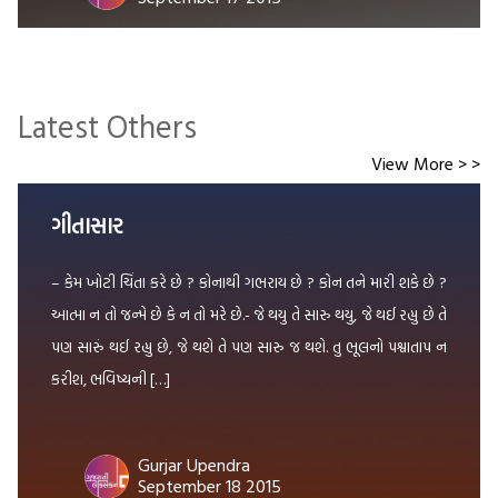
Latest Others
View More > >
ગીતાસાર
– કેમ ખોટી ચિંતા કરે છે ? કોનાથી ગભરાય છે ? કોન તને મારી શકે છે ?
આત્મા ન તો જન્મે છે કે ન તો મરે છે.- જે થયુ તે સારુ થયુ, જે થઈ રહ્યુ છે તે
પણ સારું થઈ રહ્યુ છે, જે થશે તે પણ સારુ જ થશે. તુ ભૂલનો પશ્વાતાપ ન
કરીશ, ભવિષ્યની […]
Gurjar Upendra
September 18 2015