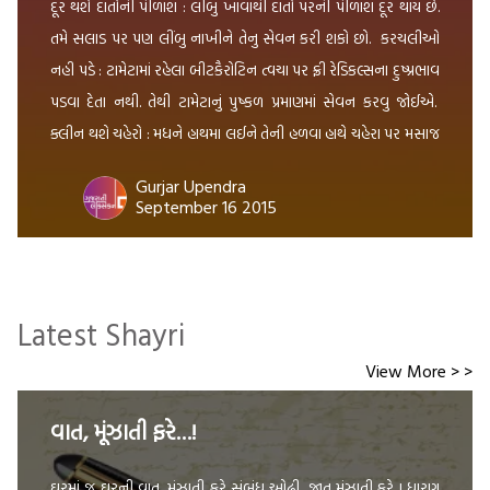
દૂર થશે દાંતોની પીળાશ : લીંબુ ખાવાથી દાંતો પરની પીળાશ દૂર થાય છે.
તમે સલાડ પર પણ લીંબુ નાખીને તેનુ સેવન કરી શકો છો. કરચલીઓ
નહી પડે : ટામેટામાં રહેલા બીટકૈરોટિન ત્વચા પર ફ્રી રેડિકલ્સના દુષ્પ્રભાવ
પડવા દેતા નથી. તેથી ટામેટાનું પુષ્કળ પ્રમાણમાં સેવન કરવુ જોઈએ.
ક્લીન થશે ચહેરો : મધને હાથમા લઈને તેની હળવા હાથે ચહેરા પર મસાજ
કરો. […]
Gurjar Upendra
September 16 2015
Latest Shayri
View More > >
વાત, મૂંઝાતી ફરે…!
ઘરમાં જ ઘરની વાત, મૂંઝાતી ફરે સંબંધ ઓઢી, જાત મૂંઝાતી ફરે ! ધારણ