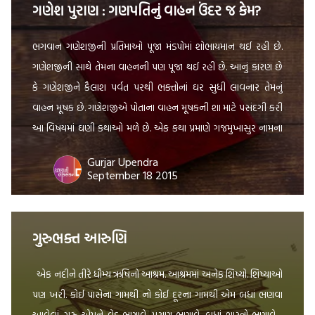
ગણેશ પુરાણ : ગણપતિનું વાહન ઉંદર જ કેમ?
ભગવાન ગણેશજીની પ્રતિમાઓ પૂજા મંડપોમાં શોભાયમાન થઈ રહી છે.
ગણેશજીની સાથે તેમના વાહનની પણ પૂજા થઈ રહી છે. આનું કારણ છે
કે ગણેશજીને કૈલાશ પર્વત પરથી ભક્તોનાં ઘર સુધી લાવનાર તેમનું
વાહન મૂષક છે. ગણેશજીએ પોતાના વાહન મૂષકની શા માટે પસંદગી કરી
આ વિષયમાં ઘણી કથાઓ મળે છે. એક કથા પ્રમાણે ગજમુખાસુર નામના
એક અસુર સાથે ગજાનંદને યુદ્ધ કરવું પડ્યું હતું. […]
Gurjar Upendra
September 18 2015
ગુરુભક્ત આરુણિ
એક નદીને તીરે ધૌમ્ય ઋષિનો આશ્રમ. આશ્રમમાં અનેક શિષ્યો. શિષ્યાઓ
પણ ખરી. કોઈ પાસેના ગામથી નો કોઈ દૂરના ગામથી એમ બધાં ભણવા
આવેલાં. ગુરુ એમને વેદ ભણાવે, પુરાણ ભણાવે, બધાં શાસ્ત્રો ભણાવે.