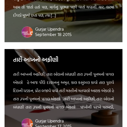
આમ તો જાતો હતો પણ, માર્ગનું પૂછ્યા પછી વાતો થવાની. યાર, ઘરમાં
દીવડો મૂક્યો છતાં પણ, ત્યાં […]
Gurjar Upendra
September 18 2015
તારી આંખનો અફીણી
તારી આંખનો અફીણી, તારા બોલનો બંધાણી તારા રૂપની પૂનમનો પાગલ
એકલો હે આજ પીઉં દરશનનું અમૃત, કાલ કસુંબલ કાવો તાલ પુરાવે
દિલની ધડકન, પ્રીત બજાવે પાવો તારી મસ્તીનો મતવાલો આશક એકલો હે
તારા રૂપની પૂનમનો પાગલ એકલો તારી આંખનો અફીણી, તારા બોલનો
બંધાણી તારા રૂપની પૂનમનો પાગલ એકલો પાંખોની પરખે પરબડી,
આંખો […]
Gurjar Upendra
September 17 2015