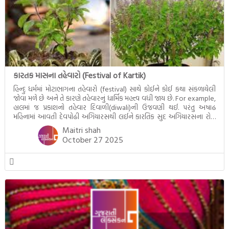
કારતક માસના તહેવારો (Festival of Kartik)
હિન્દુ ધર્મમાં મોટાભાગના તહેવારો (festival) સાથે કોઈને કોઈ કથા સંકળાયેલી
જોવા મળે છે અને તે કારણે તહેવારનું ધાર્મિક મહત્ત્વ વધી જાય છે. For example,
હાલમાં જ પ્રકાશનો તહેવાર દિવાળી(diwali)ની ઉજવણી થઈ. પરંતુ અષાઢ
મહિનામાં આવતી દેવપોઢી અગિયારસથી લઈને કારતિક સુદ અગિયારસના રોજ
આવતી દેવ ઊઠી અગિયારસ વચ્ચે મોટેભાગે યજ્ઞોપવીત સંસ્કાર, લગ્ન,
Maitri shah
દીક્ષાગ્રહણ, યજ્ઞ, ગૃહપ્રવેશ જેવા […]
October 27 2025