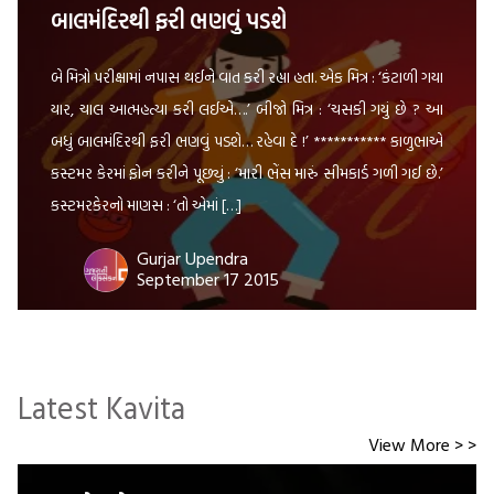
બાલમંદિરથી ફરી ભણવું પડશે
બે મિત્રો પરીક્ષામાં નપાસ થઈને વાત કરી રહ્યા હતા. એક મિત્ર : ‘કંટાળી ગયા
યાર, ચાલ આત્મહત્યા કરી લઈએ….’ બીજો મિત્ર : ‘ચસકી ગયું છે ? આ
બધું બાલમંદિરથી ફરી ભણવું પડશે… રહેવા દે !’ *********** કાળુભાએ
કસ્ટમર કેરમાં ફોન કરીને પૂછ્યું : ‘મારી ભેંસ મારું સીમકાર્ડ ગળી ગઈ છે.’
કસ્ટમરકેરનો માણસ : ‘તો એમાં […]
Gurjar Upendra
September 17 2015
Latest Kavita
View More > >