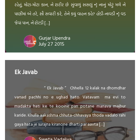
રહેતું, મોટા-મોટા કાન, ને શરીર છે સુંવાળું સસલું •] નાનું મોટું મળે ને
પાણીમાં એ તરે, સૌ સવારી કરે, તેને કયું વાહન કહે? હોડી-નાવડી •] વડ
જેવાં પાન, ને શેરડી […]
Gurjar Upendra
July 27 2015
Ek Javab
“ Ek Javab ” Chhella 12 kalak na dhomdhar
varsad pachhi no e ughad hato. Vatavarn ma evi to
madakta hati ke te kooine pan potane manava majbur
karide. Khulla aakashma chhuta-chhavaya thoda vadalo rahi
gaya hata je surajna kiranone dharti par aavta […]
Sweta Vadaliya