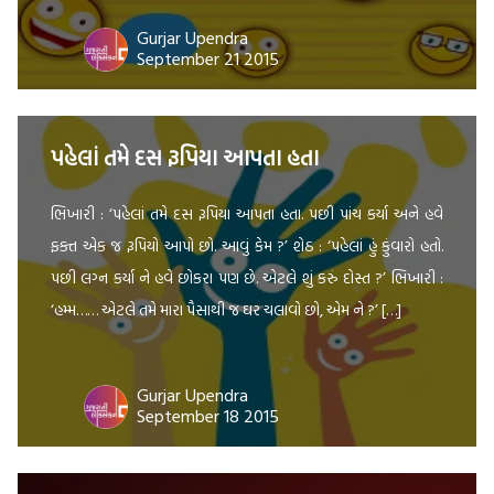
Gurjar Upendra
September 21 2015
પહેલાં તમે દસ રૂપિયા આપતા હતા
ભિખારી : ‘પહેલાં તમે દસ રૂપિયા આપતા હતા. પછી પાંચ કર્યા અને હવે
ફક્ત એક જ રૂપિયો આપો છો. આવું કેમ ?’ શેઠ : ‘પહેલાં હું કુંવારો હતો.
પછી લગ્ન કર્યા ને હવે છોકરા પણ છે. એટલે શું કરું દોસ્ત ?’ ભિખારી :
‘હમ્મ…… એટલે તમે મારા પૈસાથી જ ઘર ચલાવો છો, એમ ને ?’ […]
Gurjar Upendra
September 18 2015