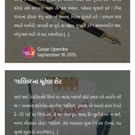
કરેલાં હોય સગપણ, આમ તો પણ અંશતઃ, ઓકાત મૂંઝાતી ફરે ! દીવા
વગરના ટોડલા જેવું હૃદય ‘ને રક્તમાં, મિરાત મૂંઝાતી ફરે ! ઝળહળ થવા
મથતી અમીરી, વાંઝણી કાં પૂર્વ, કાં પશ્ચાત, મૂંઝાતી ફરે ! સામાન્યરીતે થાય,
એવું થાય નહીં ‘ને રાત, આખીરાત […]
Gurjar Upendra
September 16 2015
‘ગાલિબ’ના ચૂંટેલા શેર
પકડે જાતે હૈ ફરિશ્તોંકે લિખે પર નાહક આદમી કોઈ હમારા દમે-તહરીર ભી
થા ? બનાકર ફકીરોંકા હમ ભેસ ‘ગાલિબ’, તમાશા-એ-અહલે-કરમ દેખતે
હૈ ! તેરે વાદે પર જિએ હમ, તો યહ જાન જૂઠ જાના, કિ ખુશીસે મર ન જાતે,
અગર ઐતબાર હોતા ! ‘ગાલિબ’, તેરા અહવાલ સુના દેંગે હમ ઉનકો, વહ
સુનકે બુલા લેં, યહ ઈજારા […]