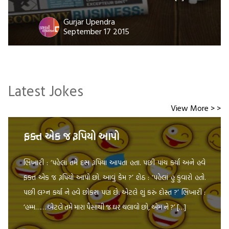
Gurjar Upendra
September 17 2015
Latest Jokes
View More > >
ફક્ત એક જ રૂપિયો આપો
ભિખારી : ‘પહેલાં તમે દસ રૂપિયા આપતા હતા. પછી પાંચ કર્યા અને હવે
ફક્ત એક જ રૂપિયો આપો છો. આવું કેમ ?’ શેઠ : ‘પહેલાં હું કુંવારો હતો.
પછી લગ્ન કર્યા ને હવે છોકરા પણ છે. એટલે શું કરું દોસ્ત ?’ ભિખારી :
‘હમ્મ…… એટલે તમે મારા પૈસાથી જ ઘર ચલાવો છો, એમ ને ?’ […]