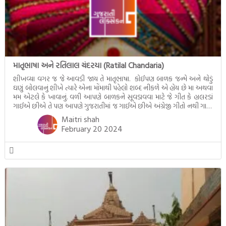
માતૃભાષા અને રતિલાલ ચંદરયા (Ratilal Chandaria)
શીખવ્યા વગર જ જે આવડી જાય તે માતૃભાષા. કોઈપણ બાળક જન્મે અને થોડું
ઘણું બોલવાનું શીખે ત્યારે એના મોંમાથી પહેલો શબ્દ નીકળે એ હોય છે મા અથવા
મમ એટલે કે ખાવાનું. વળી આપણે બાળકને સૂવડાવવા માટે જે ગીત કે હાલરડાં
ગાઈએ છીએ તે પણ આપણે ગુજરાતીમાં જ ગાઈએ છીએ અંગ્રેજી ગીતો નથી ગાતા.
આમ બાળકને […]
Maitri shah
February 20 2024