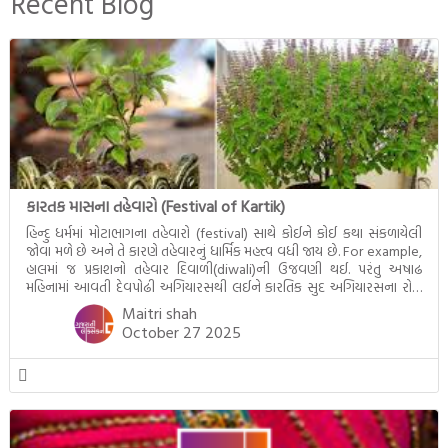
Recent Blog
ઉત્તરાધિકારી તરીકે સ્થાપે છે તે
દૃશ્યો અંકિત થયાં છે. ટૂંકમાં બુદ્ધનાં
જીવનના અંતિમ દિવસોની યાત્રાનો
પરિપાક જોવા મળે […]
કારતક માસના તહેવારો (Festival of Kartik)
હિન્દુ ધર્મમાં મોટાભાગના તહેવારો (festival) સાથે કોઈને કોઈ કથા સંકળાયેલી
જોવા મળે છે અને તે કારણે તહેવારનું ધાર્મિક મહત્ત્વ વધી જાય છે. For example,
હાલમાં જ પ્રકાશનો તહેવાર દિવાળી(diwali)ની ઉજવણી થઈ. પરંતુ અષાઢ
મહિનામાં આવતી દેવપોઢી અગિયારસથી લઈને કારતિક સુદ અગિયારસના રોજ
આવતી દેવ ઊઠી અગિયારસ વચ્ચે મોટેભાગે યજ્ઞોપવીત સંસ્કાર, લગ્ન,
Maitri shah
દીક્ષાગ્રહણ, યજ્ઞ, ગૃહપ્રવેશ જેવા […]
October 27 2025