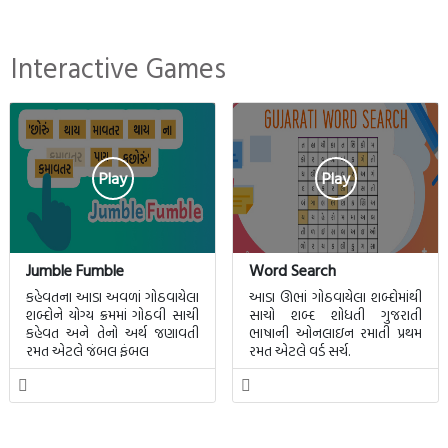
Interactive Games
Play
Play
Jumble Fumble
Word Search
કહેવતના આડા અવળાં ગોઠવાયેલા
આડા ઊભાં ગોઠવાયેલા શબ્દોમાંથી
શબ્દોને યોગ્ય ક્રમમાં ગોઠવી સાચી
સાચો શબ્દ શોધતી ગુજરાતી
કહેવત અને તેનો અર્થ જણાવતી
ભાષાની ઓનલાઇન રમાતી પ્રથમ
રમત એટલે જંબલ ફંબલ
રમત એટલે વર્ડ સર્ચ.