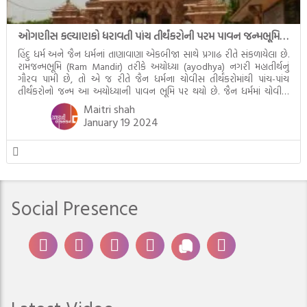
ઓગણીસ કલ્યાણકો ધરાવતી પાંચ તીર્થંકરોની પરમ પાવન જન્મભૂમિ – અયોધ્યા (Ayodhya)
હિંદુ ધર્મ અને જૈન ધર્મનાં તાણાવાણા એકબીજા સાથે પ્રગાઢ રીતે સંકળાયેલા છે.
રામજન્મભૂમિ (Ram Mandir) તરીકે અયોધ્યા (ayodhya) નગરી મહાતીર્થનું
ગૌરવ પામી છે, તો એ જ રીતે જૈન ધર્મના ચોવીસ તીર્થંકરોમાંથી પાંચ-પાંચ
તીર્થંકરોનો જન્મ આ અયોધ્યાની પાવન ભૂમિ પર થયો છે. જૈન ધર્મમાં ચોવીસ
તીર્થંકરોમાંથી પાંચ-પાંચ તીર્થંકરોનાં કલ્યાણકો અહીં આવ્યાં છે. દરેક તીર્થંકરના
Maitri shah
જીવનની ચ્યવન(માતાના […]
January 19 2024
Social Presence