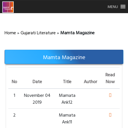
MENU
Home
»
Gujarati Literature
»
Mamta Magazine
Mamta Magazine
Read
No
Date
Title
Author
Now
1
November 04
Mamata
2019
Ank12
2
Mamata
Ank11