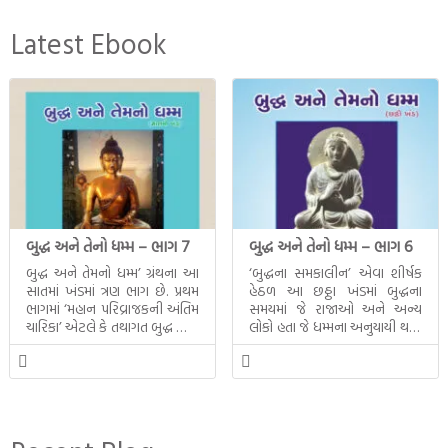
Latest Ebook
બુદ્ધ અને તેનો ધમ્મ – ભાગ 7
બુદ્ધ અને તેનો ધમ્મ – ભાગ 6
બુદ્ધ અને તેમનો ધમ્મ’ ગ્રંથના આ
‘બુદ્ધના સમકાલીન’ એવા શીર્ષક
સાતમાં ખંડમાં ત્રણ ભાગ છે. પ્રથમ
હેઠળ આ છઠ્ઠા ખંડમાં બુદ્ધના
ભાગમાં ‘મહાન પરિવ્રાજકની અંતિમ
સમયમાં જે રાજાઓ અને અન્ય
ચારિકા’ એટલે કે તથાગત બુદ્ધ સાથે
લોકો હતા જે ધમ્મના અનુયાયી થયા.
સતત પરિભ્રમણ કરતા સહચારીઓ
તેમનો અને બુદ્ધ વચ્ચે થયેલો
સાથે ફરી એકવારની
સત્સંગ વીશે જાણકારી મળે છે.
મુલાકાત, બીજા ભાગમાં તથાગતે
વૈશાલીથી વિદાય લીધી તે
અને ત્રીજા ભાગમાં તથાગતે
બનાવેલા ધમ્મને જ પોતાના