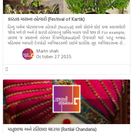
કારતક માસના તહેવારો (Festival of Kartik)
હિન્દુ ધર્મમાં મોટાભાગના તહેવારો (festival) સાથે કોઈને કોઈ કથા સંકળાયેલી
જોવા મળે છે અને તે કારણે તહેવારનું ધાર્મિક મહત્ત્વ વધી જાય છે. For example,
હાલમાં જ પ્રકાશનો તહેવાર દિવાળી(diwali)ની ઉજવણી થઈ. પરંતુ અષાઢ
મહિનામાં આવતી દેવપોઢી અગિયારસથી લઈને કારતિક સુદ અગિયારસના રોજ
આવતી દેવ ઊઠી અગિયારસ વચ્ચે મોટેભાગે યજ્ઞોપવીત સંસ્કાર, લગ્ન,
Maitri shah
દીક્ષાગ્રહણ, યજ્ઞ, ગૃહપ્રવેશ જેવા […]
October 27 2025
માતૃભાષા અને રતિલાલ ચંદરયા (Ratilal Chandaria)