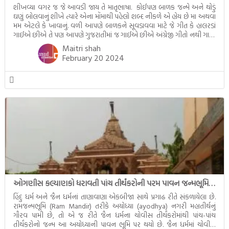
શીખવ્યા વગર જ જે આવડી જાય તે માતૃભાષા. કોઈપણ બાળક જન્મે અને થોડું
ઘણું બોલવાનું શીખે ત્યારે એના મોંમાથી પહેલો શબ્દ નીકળે એ હોય છે મા અથવા
મમ એટલે કે ખાવાનું. વળી આપણે બાળકને સૂવડાવવા માટે જે ગીત કે હાલરડાં
ગાઈએ છીએ તે પણ આપણે ગુજરાતીમાં જ ગાઈએ છીએ અંગ્રેજી ગીતો નથી ગાતા.
આમ બાળકને […]
Maitri shah
February 20 2024
ઓગણીસ કલ્યાણકો ધરાવતી પાંચ તીર્થંકરોની પરમ પાવન જન્મભૂમિ – અયોધ્યા (Ayodhya)
હિંદુ ધર્મ અને જૈન ધર્મનાં તાણાવાણા એકબીજા સાથે પ્રગાઢ રીતે સંકળાયેલા છે.
રામજન્મભૂમિ (Ram Mandir) તરીકે અયોધ્યા (ayodhya) નગરી મહાતીર્થનું
ગૌરવ પામી છે, તો એ જ રીતે જૈન ધર્મના ચોવીસ તીર્થંકરોમાંથી પાંચ-પાંચ
તીર્થંકરોનો જન્મ આ અયોધ્યાની પાવન ભૂમિ પર થયો છે. જૈન ધર્મમાં ચોવીસ