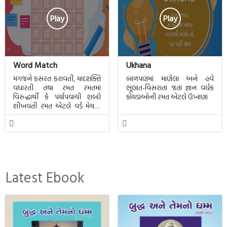
Play
Play
Word Match
Ukhana
મગજને કસરત કરાવતી, યાદશક્તિ
બાળપણમાં માણેલા અને હવે
વધારતી તથા રમત રમતમાં
ભૂલાતં-વિસરાતાં જતાં જ્ઞાન વર્ધક
વિરુદ્ધાર્થી કે પર્યાપવાચી શબ્દો
કોયડાઓની રમત એટલે ઉખાણાં
શીખવતી રમત એટલે વર્ડ મેચમાં.
આ રમતમાં 20 બ્લોક પાછળ 20
શબ્દો છુપાયેલા હશે.
Latest Ebook