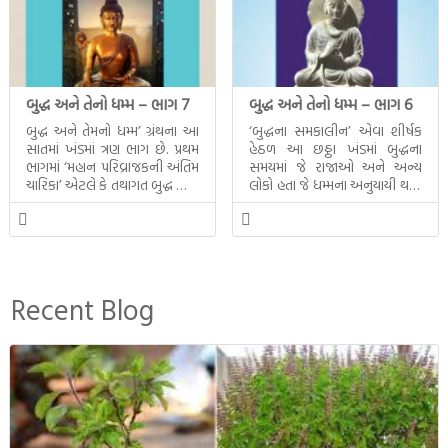
બુદ્ધ અને તેનો ધમ્મ – ભાગ 7
બુદ્ધ અને તેનો ધમ્મ – ભાગ 6
બુદ્ધ અને તેમનો ધમ્મ’ ગ્રંથના આ
‘બુદ્ધના સમકાલીન’ એવા શીર્ષક
સાતમાં ખંડમાં ત્રણ ભાગ છે. પ્રથમ
હેઠળ આ છઠ્ઠા ખંડમાં બુદ્ધના
ભાગમાં ‘મહાન પરિવ્રાજકની અંતિમ
સમયમાં જે રાજાઓ અને અન્ય
ચારિકા’ એટલે કે તથાગત બુદ્ધ સાથે
લોકો હતા જે ધમ્મના અનુયાયી થયા.
સતત પરિભ્રમણ કરતા સહચારીઓ
તેમનો અને બુદ્ધ વચ્ચે થયેલો
સાથે ફરી એકવારની
સત્સંગ વીશે જાણકારી મળે છે.
મુલાકાત, બીજા ભાગમાં તથાગતે
વૈશાલીથી વિદાય લીધી તે
અને ત્રીજા ભાગમાં તથાગતે
બનાવેલા ધમ્મને જ પોતાના
Recent Blog
ઉત્તરાધિકારી તરીકે સ્થાપે છે તે
દૃશ્યો અંકિત થયાં છે. ટૂંકમાં બુદ્ધનાં
જીવનના અંતિમ દિવસોની યાત્રાનો
પરિપાક જોવા મળે […]