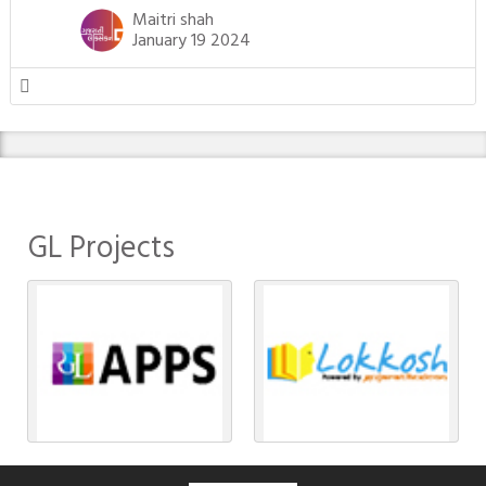
તીર્થંકરોમાંથી પાંચ-પાંચ તીર્થંકરોનાં કલ્યાણકો અહીં આવ્યાં છે. દરેક તીર્થંકરના
Maitri shah
જીવનની ચ્યવન(માતાના […]
January 19 2024
GL Projects