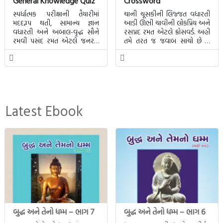
General Knowledge Quiz
Crossword
સ્પર્ધાત્મક પરીક્ષાની તૈયારીમાં
ચાની ચૂસકીની લિજ્જત વધારતી
મદદરૂપ થતી, સામાન્ય જ્ઞાન
આડી ઊભી ચાવીની લોકપ્રિય અને
વધારતી અને અબાલ-વૃદ્ધ સૌને
રસપ્રદ રમત એટલે ક્રોસવર્ડ. અહીં
રમવી પસંદ રમત એટલે જનરલ
તમે તરત જ જવાબ સાચો છે કે
નોલેજ ક્વિઝ.
ખોટો તે જાણી શકાશે.
Latest Ebook
બુદ્ધ અને તેનો ધમ્મ – ભાગ 7
બુદ્ધ અને તેનો ધમ્મ – ભાગ 6