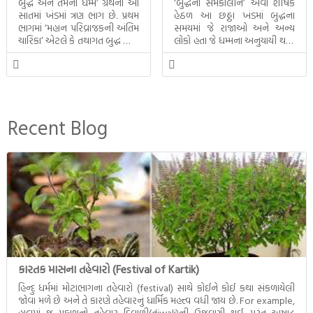
બુદ્ધ અને તેમનો ધમ્મ’ ગ્રંથના આ
‘બુદ્ધના સમકાલીન’ એવા શીર્ષક
સાતમાં ખંડમાં ત્રણ ભાગ છે. પ્રથમ
હેઠળ આ છઠ્ઠા ખંડમાં બુદ્ધના
ભાગમાં ‘મહાન પરિવ્રાજકની અંતિમ
સમયમાં જે રાજાઓ અને અન્ય
ચારિકા’ એટલે કે તથાગત બુદ્ધ સાથે
લોકો હતા જે ધમ્મના અનુયાયી થયા.
સતત પરિભ્રમણ કરતા સહચારીઓ
તેમનો અને બુદ્ધ વચ્ચે થયેલો
સાથે ફરી એકવારની
સત્સંગ વીશે જાણકારી મળે છે.
મુલાકાત, બીજા ભાગમાં તથાગતે
વૈશાલીથી વિદાય લીધી તે
અને ત્રીજા ભાગમાં તથાગતે
બનાવેલા ધમ્મને જ પોતાના
Recent Blog
ઉત્તરાધિકારી તરીકે સ્થાપે છે તે
દૃશ્યો અંકિત થયાં છે. ટૂંકમાં બુદ્ધનાં
જીવનના અંતિમ દિવસોની યાત્રાનો
પરિપાક જોવા મળે […]
કારતક માસના તહેવારો (Festival of Kartik)
હિન્દુ ધર્મમાં મોટાભાગના તહેવારો (festival) સાથે કોઈને કોઈ કથા સંકળાયેલી
જોવા મળે છે અને તે કારણે તહેવારનું ધાર્મિક મહત્ત્વ વધી જાય છે. For example,
હાલમાં જ પ્રકાશનો તહેવાર દિવાળી(diwali)ની ઉજવણી થઈ. પરંતુ અષાઢ