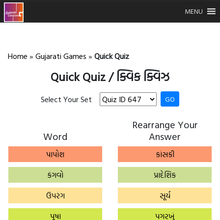
MENU
Home
»
Gujarati Games
»
Quick Quiz
Quick Quiz / ક્વિક ક્વિઝ
Select Your Set
GO
Rearrange Your
Word
Answer
પાપોશ
કાંસકી
કંગવો
પ્રાદેશિક
ઉપરંગ
સૂર્ય
પૂષા
પગરખું