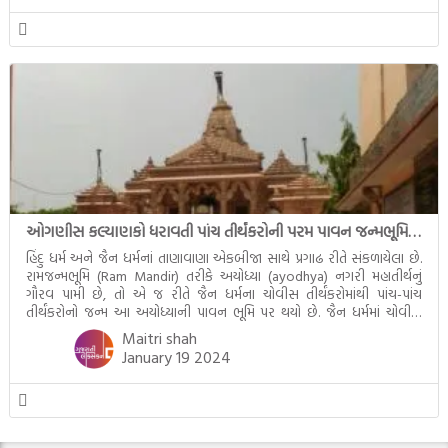
ઓગણીસ કલ્યાણકો ધરાવતી પાંચ તીર્થંકરોની પરમ પાવન જન્મભૂમિ – અયોધ્યા (Ayodhya)
હિંદુ ધર્મ અને જૈન ધર્મનાં તાણાવાણા એકબીજા સાથે પ્રગાઢ રીતે સંકળાયેલા છે.
રામજન્મભૂમિ (Ram Mandir) તરીકે અયોધ્યા (ayodhya) નગરી મહાતીર્થનું
ગૌરવ પામી છે, તો એ જ રીતે જૈન ધર્મના ચોવીસ તીર્થંકરોમાંથી પાંચ-પાંચ
તીર્થંકરોનો જન્મ આ અયોધ્યાની પાવન ભૂમિ પર થયો છે. જૈન ધર્મમાં ચોવીસ
તીર્થંકરોમાંથી પાંચ-પાંચ તીર્થંકરોનાં કલ્યાણકો અહીં આવ્યાં છે. દરેક તીર્થંકરના
Maitri shah
જીવનની ચ્યવન(માતાના […]
January 19 2024