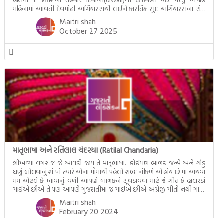
મહિનામાં આવતી દેવપોઢી અગિયારસથી લઈને કારતિક સુદ અગિયારસના રોજ
આવતી દેવ ઊઠી અગિયારસ વચ્ચે મોટેભાગે યજ્ઞોપવીત સંસ્કાર, લગ્ન,
Maitri shah
દીક્ષાગ્રહણ, યજ્ઞ, ગૃહપ્રવેશ જેવા […]
October 27 2025
માતૃભાષા અને રતિલાલ ચંદરયા (Ratilal Chandaria)
શીખવ્યા વગર જ જે આવડી જાય તે માતૃભાષા. કોઈપણ બાળક જન્મે અને થોડું
ઘણું બોલવાનું શીખે ત્યારે એના મોંમાથી પહેલો શબ્દ નીકળે એ હોય છે મા અથવા
મમ એટલે કે ખાવાનું. વળી આપણે બાળકને સૂવડાવવા માટે જે ગીત કે હાલરડાં
ગાઈએ છીએ તે પણ આપણે ગુજરાતીમાં જ ગાઈએ છીએ અંગ્રેજી ગીતો નથી ગાતા.
આમ બાળકને […]
Maitri shah
February 20 2024