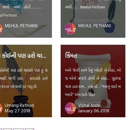
 પાળો નથી હોતી…………
નથી…… Mehul Pethani
l Pethani
MEHUL PETHANI
MEHUL PETHANI
ભૂલ કોઈની પણ હશે ચાલશે
કિંમત
કોઈની પણ હશે ચાલશે પણ હું જ
અમે જેની સામે હૈયું ખોલી ને બેઠા.. એ
માફી માંગી લઇ, કારણકે તને
જ એને ત્રાજવે તોળી ને બેઠા… પૂછવા
 કરતા ખોવાનો ડર વધુ છે.
જતા હતા દામ… ત્યાં તો… “આનું કાઈ ન
આવે” એમ કહી બેઠા
Umang Rathod
Vishal Joshi
May 27 2018
January 06 2018