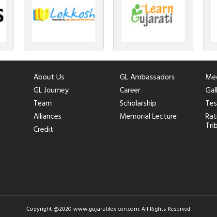
About Us
GL Ambassadors
Med
GL Journey
Career
Gal
Team
Scholarship
Tes
Alliances
Memorial Lecture
Rat
Tri
Credit
Copyright @2020
www.gujaratilexicon.com
. All Rights Reserved