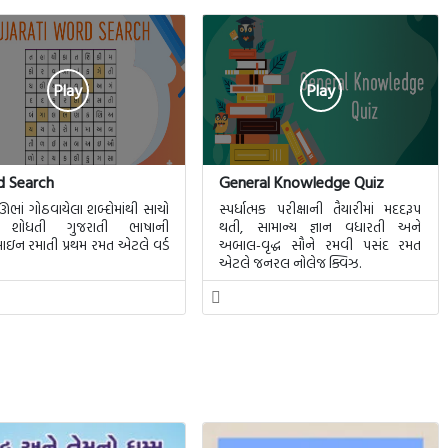
Play
Play
 Search
General Knowledge Quiz
ભાં ગોઠવાયેલા શબ્દોમાંથી સાચો
સ્પર્ધાત્મક પરીક્ષાની તૈયારીમાં મદદરૂપ
 શોધતી ગુજરાતી ભાષાની
થતી, સામાન્ય જ્ઞાન વધારતી અને
ન રમાતી પ્રથમ રમત એટલે વર્ડ
અબાલ-વૃદ્ધ સૌને રમવી પસંદ રમત
એટલે જનરલ નોલેજ ક્વિઝ.