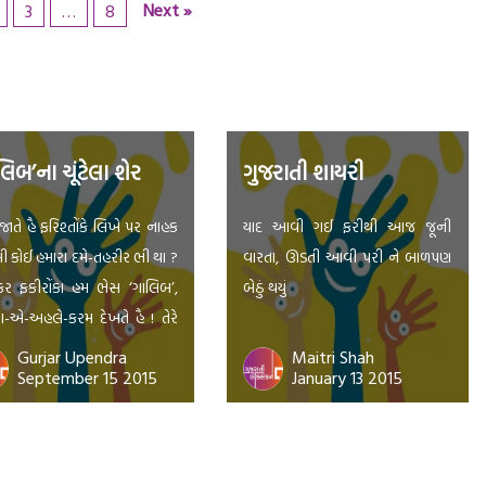
Next »
3
…
8
લિબ’ના ચૂંટેલા શેર
ગુજરાતી શાયરી
જાતે હૈ ફરિશ્તોંકે લિખે પર નાહક
યાદ આવી ગઈ ફરીથી આજ જૂની
 કોઈ હમારા દમે-તહરીર ભી થા ?
વારતા, ઊડતી આવી પરી ને બાળપણ
ર ફકીરોંકા હમ ભેસ ‘ગાલિબ’,
બેઠું થયું
ા-એ-અહલે-કરમ દેખતે હૈ ! તેરે
 પર જિએ હમ, તો યહ જાન જૂઠ
Gurjar Upendra
Maitri Shah
September 15 2015
January 13 2015
, કિ ખુશીસે મર ન જાતે, અગર
ર હોતા ! ‘ગાલિબ’, તેરા અહવાલ
 દેંગે હમ ઉનકો, વહ સુનકે બુલા
યહ ઈજારા […]