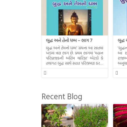
બુદ્ધ અને તેનો ધમ્મ – ભાગ 7
બુદ્ધ
બુદ્ધ અને તેમનો ધમ્મ’ ગ્રંથના આ સાતમાં
‘બુદ્
ખંડમાં ત્રણ ભાગ છે. પ્રથમ ભાગમાં ‘મહાન
આ છઠ્
પરિવ્રાજકની અંતિમ ચારિકા’ એટલે કે
રાજાઓ
તથાગત બુદ્ધ સાથે સતત પરિભ્રમણ કરતા
અનુયા
સહચારીઓ સાથે ફરી એકવારની
થયેલો 
મુલાકાત, બીજા ભાગમાં તથાગતે
વૈશાલીથી વિદાય લીધી તે અને ત્રીજા
ભાગમાં તથાગતે બનાવેલા ધમ્મને જ
પોતાના ઉત્તરાધિકારી તરીકે સ્થાપે છે તે
Recent Blog
દૃશ્યો અંકિત થયાં છે. ટૂંકમાં બુદ્ધનાં
જીવનના અંતિમ દિવસોની યાત્રાનો
પરિપાક જોવા મળે […]