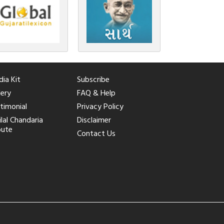
ia Kit
Subscribe
lery
FAQ & Help
timonial
Privacy Policy
ilal Chandaria
Disclaimer
bute
Contact Us