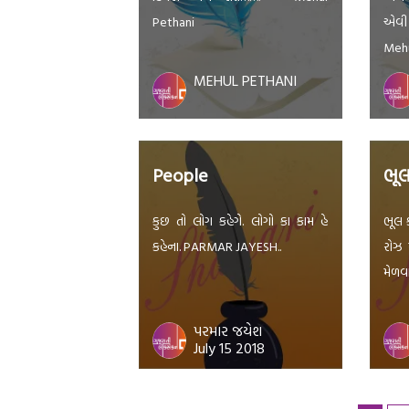
Pethani
એવી
Mehu
MEHUL PETHANI
People
કુછ તો લોગ કહેગે. લોગો કા કામ હે
ભૂલ 
કહેના. PARMAR JAYESH..
રોઝ 
મેળવા
પરમાર જયેશ
July 15 2018