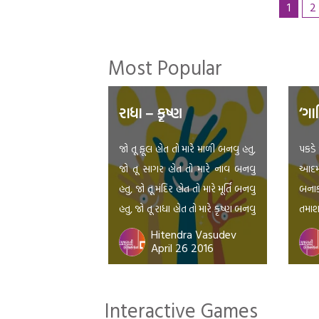
1
2
Most Popular
રાધા – કૃષ્ણ
‘ગા
જો તૂ ફૂલ હોત તો મારે માળી બનવુ હતુ,
પકડે 
જો તૂ સાગર હોત તો મારે નાવ બનવુ
આદમી
હતુ, જો તૂ મંદિર હોત તો મારે મૂર્તિ બનવુ
બનાક
હતુ, જો તૂ રાધા હોત તો મારે કૃષ્ણ બનવુ
તમાશ
હતુ.
વાદે
Hitendra Vasudev
April 26 2016
જાના
ઐતબા
સુના
Interactive Games
લેં, 