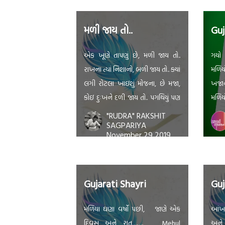
મળી જાય તો..
Guj
એક ખૂણે તાપણું છે, મળી જાય તો..
ગયો 
રાખના ત્યાં નિશાનો, બળી જાય તો.. ક્યાં
મળિય
લગી રોટલા ખાઇશું મોજના, છે મજા,
ખજા
કોઇ દુઃખને દળી જાય તો.. પગથિયું પણ
મળિય
નથી જોયું જેણે કદી, ‘ને દુઆ ત્યાં
"RUDRA" RAKSHIT
SAGPARIYA
મફતમાં ફળી જાય તો !
November 29 2019
Gujarati Shayri
Guj
મળિયા ઘણા વર્ષો પછી, જાણે એક
આંખ 
દિવસ અને રાત……. Mehul
અને