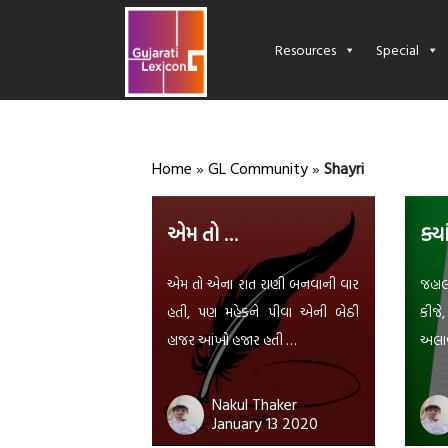
Resources
Special
Home
»
GL Community
»
Shayri
એમ તો …
ક્ય
એમ તો એના રાત રાણી બનવાની વાર
જહાલત
હતી, પણ મહેકને પીવા એની બેઠી
કીજે,
હાજર આંખો હજાર હતી …
અલાવા
Nakul Thaker
January 13 2020