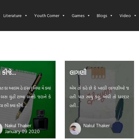
Literature
Youth Corner
Games
Blogs
Video
ાં કીજે…
લાગણી
 કા આલમ હે ઇસ દુનિયા મેં ક્યાં
એમ તો કહે છે કે ખાલી લાગણીઓ જ
 બસ યુંહીં શમ્મા બનકે જલને કે
હતી. પણ સાચું કહું, એવી તો ધારદાર
 ભી ક્યાં કીજે…
હતી…
Nakul Thaker
Nakul Thaker
January 09 2020