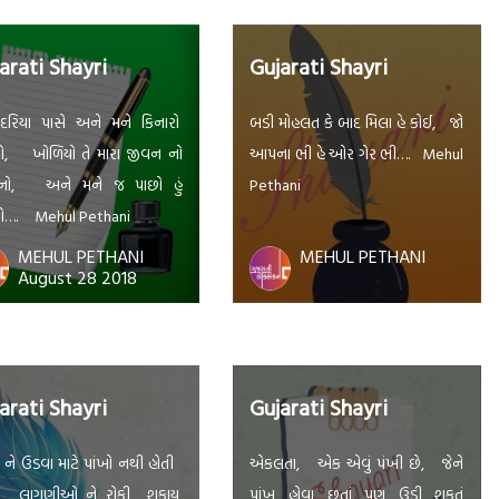
arati Shayri
Gujarati Shayri
દરિયા પાસે અને મને કિનારો
બડી મોહલત કે બાદ મિલા હે કોઈ, જો
ો, ખોળિયો તે મારા જીવન નો
આપના ભી હે ઓર ગેર ભી…. Mehul
નો, અને મને જ પાછો હું
Pethani
ો…. Mehul Pethani
MEHUL PETHANI
MEHUL PETHANI
August 28 2018
arati Shayri
Gujarati Shayri
ને ઉડવા માટે પાંખો નથી હોતી
એકલતા, એક એવું પંખી છે, જેને
 લાગણીઓ ને રોકી શકાય
પાંખ હોવા છતાં પણ ઉડી શકતું