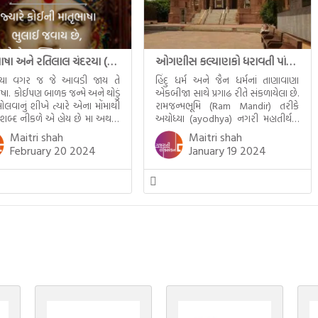
માતૃભાષા અને રતિલાલ ચંદરયા (Ratilal Chandaria)
ઓગણીસ કલ્યાણકો ધરાવતી પાંચ તીર્થંકરોની પરમ પાવન જન્મભૂમિ – અયોધ્યા (Ayodhya)
્યા વગર જ જે આવડી જાય તે
હિંદુ ધર્મ અને જૈન ધર્મનાં તાણાવાણા
ાષા. કોઈપણ બાળક જન્મે અને થોડું
એકબીજા સાથે પ્રગાઢ રીતે સંકળાયેલા છે.
ોલવાનું શીખે ત્યારે એના મોંમાથી
રામજન્મભૂમિ (Ram Mandir) તરીકે
 શબ્દ નીકળે એ હોય છે મા અથવા
અયોધ્યા (ayodhya) નગરી મહાતીર્થનું
ટલે કે ખાવાનું. વળી આપણે
ગૌરવ પામી છે, તો એ જ રીતે જૈન ધર્મના
Maitri shah
Maitri shah
ને સૂવડાવવા માટે જે ગીત કે
ચોવીસ તીર્થંકરોમાંથી પાંચ-પાંચ
February 20 2024
January 19 2024
ડાં ગાઈએ છીએ તે પણ આપણે
તીર્થંકરોનો જન્મ આ અયોધ્યાની પાવન
તીમાં જ ગાઈએ છીએ અંગ્રેજી ગીતો
ભૂમિ પર થયો છે. જૈન ધર્મમાં ચોવીસ
ાતા. આમ બાળકને […]
તીર્થંકરોમાંથી પાંચ-પાંચ તીર્થંકરોનાં
કલ્યાણકો અહીં આવ્યાં છે. દરેક
તીર્થંકરના જીવનની ચ્યવન(માતાના […]