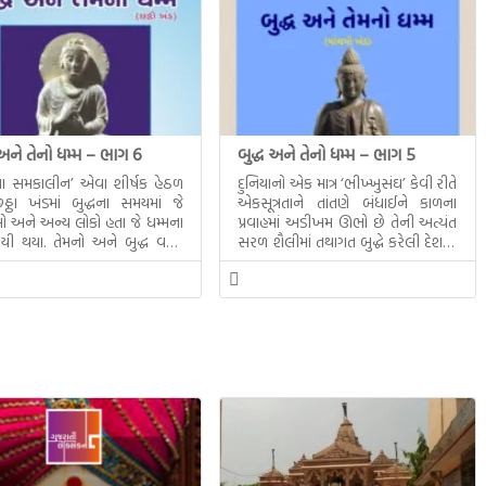
 અને તેનો ધમ્મ – ભાગ 6
બુદ્ધ અને તેનો ધમ્મ – ભાગ 5
ધના સમકાલીન’ એવા શીર્ષક હેઠળ
દુનિયાનો એક માત્ર ‘ભીખ્ખુસંઘ’ કેવી રીતે
ઠા ખંડમાં બુદ્ધના સમયમાં જે
એકસૂત્રતાને તાંતણે બંધાઈને કાળના
 અને અન્ય લોકો હતા જે ધમ્મના
પ્રવાહમાં અડીખમ ઊભો છે તેની અત્યંત
યી થયા. તેમનો અને બુદ્ધ વચ્ચે
સરળ શૈલીમાં તથાગત બુદ્ધે કરેલી દેશના
સત્સંગ વીશે જાણકારી મળે છે.
સમાવતો મૂલ્યવાન ગ્રંથ એટલે બુદ્ધ અને
તેનો ધમ્મ.