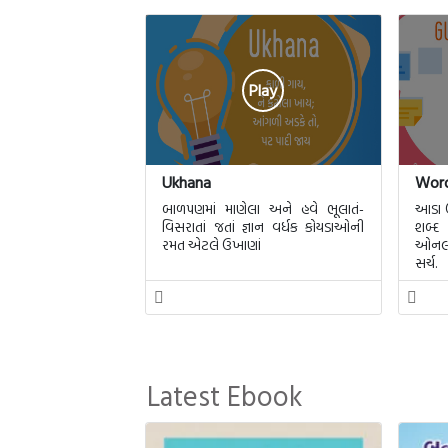
Play
Ukhana
Word
બાળપણમાં માણેલા અને હવે ભૂલાતં-
આડા ઊ
વિસરાતાં જતાં જ્ઞાન વર્ધક કોયડાઓની
શબ્દ
રમત એટલે ઉખાણાં
ઓનલાઇ
સર્ચ.
Latest Ebook