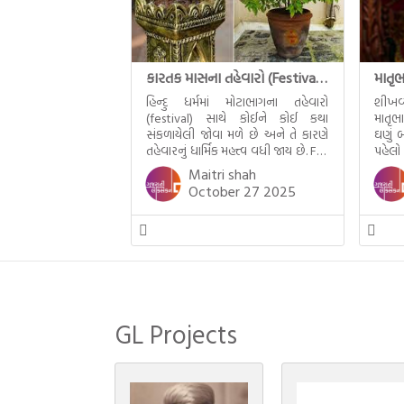
કારતક માસના તહેવારો (Festival of Kartik)
હિન્દુ ધર્મમાં મોટાભાગના તહેવારો
શીખવ
(festival) સાથે કોઈને કોઈ કથા
માતૃભ
સંકળાયેલી જોવા મળે છે અને તે કારણે
ઘણું બ
તહેવારનું ધાર્મિક મહત્ત્વ વધી જાય છે. For
પહેલો
example, હાલમાં જ પ્રકાશનો તહેવાર
મમ એ
Maitri shah
દિવાળી(diwali)ની ઉજવણી થઈ. પરંતુ
બાળક
October 27 2025
અષાઢ મહિનામાં આવતી દેવપોઢી
હાલર
અગિયારસથી લઈને કારતિક સુદ
ગુજરા
અગિયારસના રોજ આવતી દેવ ઊઠી
નથી ગ
અગિયારસ વચ્ચે મોટેભાગે યજ્ઞોપવીત
સંસ્કાર, લગ્ન, દીક્ષાગ્રહણ, યજ્ઞ, ગૃહપ્રવેશ
જેવા […]
GL Projects