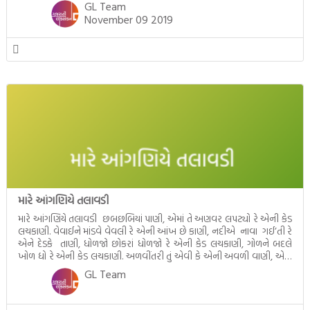
સાચો સગો છે પતિ અખંડ સૌભાગ્યવતી, તને સાચવે સીતા સતી અખંડ […]
GL Team
November 09 2019
મારે આંગણિયે તલાવડી
મારે આંગણિયે તલાવડી છબછબિયાં પાણી, એમાં તે અણવર લપટ્યો રે એની કેડ
લચકાણી. વેવાઈને માંડવે વેવલી રે એની આંખ છે કાણી, નદીએ નાવા ગઈ’તી રે
એને દેડકે તાણી, ધોળજો છોકરાં ધોળજો રે એની કેડ લચકાણી, ગોળને બદલે
ખોળ દ્યો રે એની કેડ લચકાણી. અળવીંતરી તું એવી કે એની અવળી વાણી, એણે
ચોરીને ચીભડું ખાધું રે, […]
GL Team