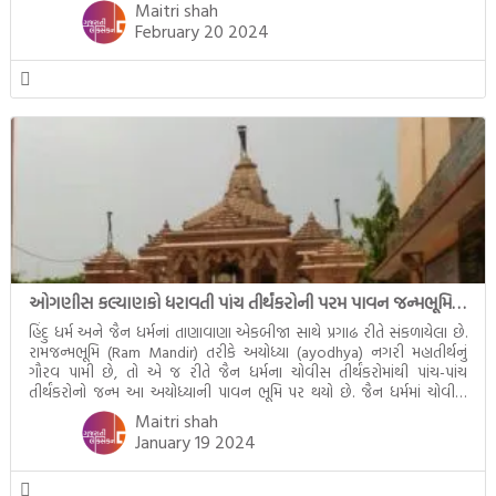
આમ બાળકને […]
Maitri shah
February 20 2024
ઓગણીસ કલ્યાણકો ધરાવતી પાંચ તીર્થંકરોની પરમ પાવન જન્મભૂમિ – અયોધ્યા (Ayodhya)
હિંદુ ધર્મ અને જૈન ધર્મનાં તાણાવાણા એકબીજા સાથે પ્રગાઢ રીતે સંકળાયેલા છે.
રામજન્મભૂમિ (Ram Mandir) તરીકે અયોધ્યા (ayodhya) નગરી મહાતીર્થનું
ગૌરવ પામી છે, તો એ જ રીતે જૈન ધર્મના ચોવીસ તીર્થંકરોમાંથી પાંચ-પાંચ
તીર્થંકરોનો જન્મ આ અયોધ્યાની પાવન ભૂમિ પર થયો છે. જૈન ધર્મમાં ચોવીસ
તીર્થંકરોમાંથી પાંચ-પાંચ તીર્થંકરોનાં કલ્યાણકો અહીં આવ્યાં છે. દરેક તીર્થંકરના
Maitri shah
જીવનની ચ્યવન(માતાના […]
January 19 2024