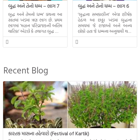
બુદ્ધ અને તેનો ધમ્મ – ભાગ 7
બુદ્ધ અને તેનો ધમ્મ – ભાગ 6
બુદ્ધ અને તેમનો ધમ્મ’ ગ્રંથના આ
‘બુદ્ધના સમકાલીન’ એવા શીર્ષક
સાતમાં ખંડમાં ત્રણ ભાગ છે. પ્રથમ
હેઠળ આ છઠ્ઠા ખંડમાં બુદ્ધના
ભાગમાં ‘મહાન પરિવ્રાજકની અંતિમ
સમયમાં જે રાજાઓ અને અન્ય
ચારિકા’ એટલે કે તથાગત બુદ્ધ સાથે
લોકો હતા જે ધમ્મના અનુયાયી થયા.
સતત પરિભ્રમણ કરતા સહચારીઓ
તેમનો અને બુદ્ધ વચ્ચે થયેલો
સાથે ફરી એકવારની
સત્સંગ વીશે જાણકારી મળે છે.
મુલાકાત, બીજા ભાગમાં તથાગતે
વૈશાલીથી વિદાય લીધી તે
અને ત્રીજા ભાગમાં તથાગતે
બનાવેલા ધમ્મને જ પોતાના
Recent Blog
ઉત્તરાધિકારી તરીકે સ્થાપે છે તે
દૃશ્યો અંકિત થયાં છે. ટૂંકમાં બુદ્ધનાં
જીવનના અંતિમ દિવસોની યાત્રાનો
પરિપાક જોવા મળે […]
કારતક માસના તહેવારો (Festival of Kartik)