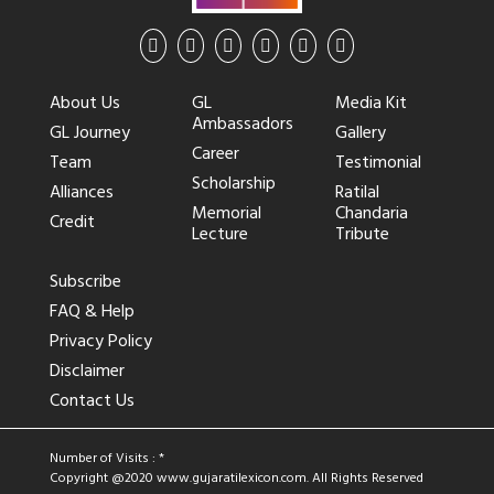
About Us
GL
Media Kit
Ambassadors
GL Journey
Gallery
Career
Team
Testimonial
Scholarship
Alliances
Ratilal
Memorial
Chandaria
Credit
Lecture
Tribute
Subscribe
FAQ & Help
Privacy Policy
Disclaimer
Contact Us
Number of Visits : *
Copyright @2020
www.gujaratilexicon.com
. All Rights Reserved