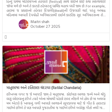
હિન્દુ ધર્મમાં મોટાભાગના તહેવારો (festival) સાથે કોઈને કોઈ કથા સંકળાયેલી
જોવા મળે છે અને તે કારણે તહેવારનું ધાર્મિક મહત્ત્વ વધી જાય છે. For example,
હાલમાં જ પ્રકાશનો તહેવાર દિવાળી(diwali)ની ઉજવણી થઈ. પરંતુ અષાઢ
મહિનામાં આવતી દેવપોઢી અગિયારસથી લઈને કારતિક સુદ અગિયારસના રોજ
આવતી દેવ ઊઠી અગિયારસ વચ્ચે મોટેભાગે યજ્ઞોપવીત સંસ્કાર, લગ્ન,
Maitri shah
દીક્ષાગ્રહણ, યજ્ઞ, ગૃહપ્રવેશ જેવા […]
October 27 2025
માતૃભાષા અને રતિલાલ ચંદરયા (Ratilal Chandaria)
શીખવ્યા વગર જ જે આવડી જાય તે માતૃભાષા. કોઈપણ બાળક જન્મે અને થોડું
ઘણું બોલવાનું શીખે ત્યારે એના મોંમાથી પહેલો શબ્દ નીકળે એ હોય છે મા અથવા
મમ એટલે કે ખાવાનું. વળી આપણે બાળકને સૂવડાવવા માટે જે ગીત કે હાલરડાં
ગાઈએ છીએ તે પણ આપણે ગુજરાતીમાં જ ગાઈએ છીએ અંગ્રેજી ગીતો નથી ગાતા.