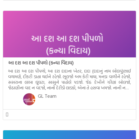
આ દશ આ દશ પીપળો (કન્યા વિદાય)
આ દશ આ દશ પીપળો, આ દશ દાદાના ખેતર, દાદા (દાદાનું નામ બોલવું)ભાઈ
વળામણે, દીકરી ડાહ્યા થઈને રહેજો. ભૂલજો અમ કેરી માયા, મનડા વાળીને રહેજો,
સસરાના લાંબા ઘૂંઘટા, સાસુને પાહોલે પડજો. જેઠ દેખીને ઝીણાં બોલજો,
જેઠાણીના વાદ ન વદજો, નાનો દેરીડો લાડકો, એના તે હસવા ખમજો. નાની નણંદ
જાશે સાસરે, એના માથા રે ગૂંથજો, માથા […]
GL Team