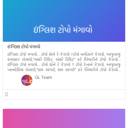
ઇંગ્લિશ ટોપો મંગાવો
ઇંગ્લિશ ટોપો મંગાવો… ટોપો કોને રે પે’રાવો ?ટોપો મનીતાને પે’રાવો, આજુબાજુ
કન્ડક્ટર બેસાડો,“બાકી ટિકિટ, બાકી ટિકિટ” કરે બિચારીને ટોપો પે’રાવો…
ઇંગ્લિશ ટોપો મંગાવો… ટોપો કોને રે પે’રાવો ? ટોપો રેખાને પે’રાવો, આજુબાજુ
ખાનદેશિયા બેસાડો,“કાય સાંગલે, કાય સાંગલે” કરે બિચારીને ટોપો પે’રાવો…
ઇંગ્લિશ ટોપો મંગાવો… ટોપો કોને રે પે’રાવો ? ટોપો ઐશ્વર્યાને પે’રાવો, આજુબાજુ
GL Team
બાવા બેસાડો,“રાધેશ્યામ, […]