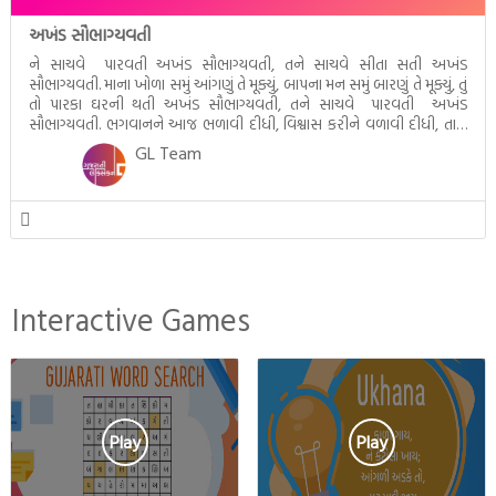
અખંડ સૌભાગ્યવતી
ને સાચવે પારવતી અખંડ સૌભાગ્યવતી, તને સાચવે સીતા સતી અખંડ
સૌભાગ્યવતી. માના ખોળા સમું આંગણું તે મૂક્યું, બાપના મન સમું બારણું તે મૂક્યું, તું
તો પારકા ઘરની થતી અખંડ સૌભાગ્યવતી, તને સાચવે પારવતી અખંડ
સૌભાગ્યવતી. ભગવાનને આજ ભળાવી દીધી, વિશ્વાસ કરીને વળાવી દીધી, તારો
સાચો સગો છે પતિ અખંડ સૌભાગ્યવતી, તને સાચવે સીતા સતી અખંડ […]
GL Team
Interactive Games
Play
Play