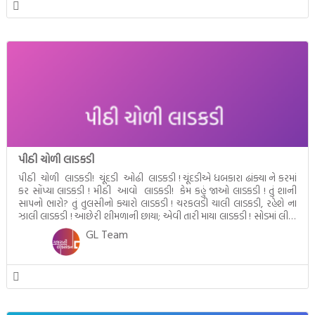
પીઠી ચોળી લાડકડી
પીઠી ચોળી લાડકડી! ચૂંદડી ઓઢી લાડકડી ! ચૂંદડીએ ધબકારા ઢાંક્યા ને કરમાં
કર સોંપ્યા લાડકડી ! મીઠી આવો લાડકડી! કેમ કહું જાઓ લાડકડી ! તું શાની
સાપનો ભારો? તું તુલસીનો ક્યારો લાડકડી ! ચરકલડી ચાલી લાડકડી, રહેશે ના
ઝાલી લાડકડી ! આછેરી શીમળાની છાયા; એવી તારી માયા લાડકડી ! સોડમાં લીધાં
લાડકડી! આંખ ભરી પીધાં […]
GL Team