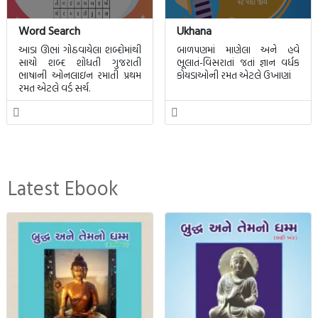
Word Search
Ukhana
આડા ઊભાં ગોઠવાયેલા શબ્દોમાંથી
બાળપણમાં માણેલા અને હવે
સાચો શબ્દ શોધતી ગુજરાતી
ભૂલાતં-વિસરાતાં જતાં જ્ઞાન વર્ધક
ભાષાની ઓનલાઇન રમાતી પ્રથમ
કોયડાઓની રમત એટલે ઉખાણાં
રમત એટલે વર્ડ સર્ચ.
Latest Ebook