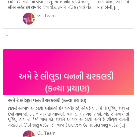
લહેર છે! કૌશલ્યા જેવા સાસુ, તમને નહિ પડાવે આંસુ, મારા બેની, સાસરિયે
લીલા લહેર છે! રામચંદ્ર જેવા જેઠ, તમને નહિ કરવા દે વેઠ, મારા બેની, […]
GL Team
અમે રે લીલુડા વનની ચરકલડી (કન્યા પ્રયાણ)
દાદાને આંગણ આંબલો, આંબલો ઘેર ગંભીર જો, એક રે પાન મેં તો ચૂંટિયું, દાદા ન
દેજો ગાળ જો. દાદાને આંગણ આંબલો, આંબલો ઘેર ગંભીર જો, એક રે પાન મેં તો
ચૂંટિયું, દાદા ન દેજો ગાળ જો, દાદાને આંગણ આંબલો. અમે રે લીલુડા વનની
ચરકલડી, ઊડી જાશું પરદેશ જો, આજ રે દાદાજીના દેશમાં, કાલ જાશું પરદેશ […]
GL Team