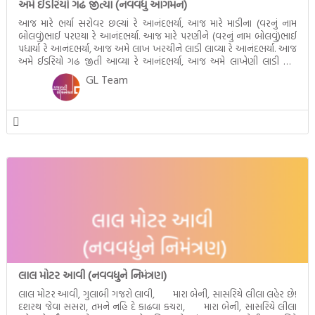
અમે ઈડરિયો ગઢ જીત્યા (નવવધુ આગમન)
આજ મારે ભર્યા સરોવર છલ્યાં રે આનંદભર્યા, આજ મારે માડીના (વરનું નામ
બોલવું)ભાઈ પરણ્યા રે આનંદભર્યા. આજ મારે પરણીને (વરનું નામ બોલવું)ભાઈ
પધાર્યા રે આનંદભર્યા, આજ અમે લાખ ખરચીને લાડી લાવ્યા રે આનંદભર્યા. આજ
અમે ઈડરિયો ગઢ જીતી આવ્યા રે આનંદભર્યા, આજ અમે લાખેણી લાડી લઈ
આવ્યા રે આનંદભર્યા. આજ અમારે હૈયે હરખ ન માય […]
GL Team
લાલ મોટર આવી (નવવધુને નિમંત્રણ)
લાલ મોટર આવી, ગુલાબી ગજરો લાવી, મારા બેની, સાસરિયે લીલા લહેર છે!
દશરથ જેવા સસરા, તમને નહિ દે કાઢવા કચરા, મારા બેની, સાસરિયે લીલા