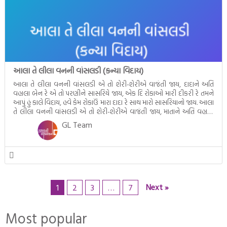
આલા તે લીલા વનની વાંસલડી (કન્યા વિદાય)
આલા તે લીલા વનની વાંસલડી એ તો શેરી-શેરીએ વાજંતી જાય, દાદાને અતિ
વહાલા બેન રે એ તો પરણીને સાસરિયે જાય, એક દિ રોકાઓ મારી દીકરી રે તમને
આપું હું કાલે વિદાય, હવે કેમ રોકાઉં મારા દાદા રે સાથ મારો સાસરિયાનો જાય. આલા
તે લીલા વનની વાંસલડી એ તો શેરી-શેરીએ વાજંતી જાય, માતાને અતિ વહાલા
બેન […]
GL Team
Next »
1
2
3
…
7
Most popular