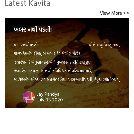
Latest Kavita
View More > >
ખબર નથી પડતી!
ખબરનથીપડતી, એનેમાંકહુંકેમાતૃભાષા;
કારણકેમનેમારીમાતૃભાષામારાદેશજેવીલાગેછે.!
જયારેજયારેએવુંલાગેકેહુંએનેખુબજસારીરીતેજાણુંછું,
તેવાદરેકક્ષણપરકંઈકનવીજવિવિધતાનોપરિચયથાયછે,
જાણેકેએમાંએકઅલગજધરોહરહોય.! ખબરનથીપડતી, કેહુંચાલ્યોતોહઈશ,
પણક્યારેય ‘હેંડ્યો’કેમનથી!; પાણીપીધુંહશે , પણ ‘પોની’કેમનથીપીધું!,
Jay Pandya
વાદળોવરસતાજોયાછે, પણ ‘વાદલડી’વરસતાકેમનથીજોઈ!
July 05 2020
અગણિતવારસવારપડતાંજોઈછે, પણક્યારેય ‘પરોઢિયું’ કેમનથીનિહાળ્યું!
મારાહૃદયનીઅંદરઝાંખવાનોપ્રયાસતોકર્યોછે; પણક્યારેય
‘મનનીમાલીપા’જોવાનોપ્રયત્નકેમનથીકર્યો!; આવીજરીતેઘણુંબધુંકર્યુંછે,
પણ ‘હંધુંય’કેમનથીકર્યું.! કહેવાયછેકે, બારગામેબોલીબદલાયછે;