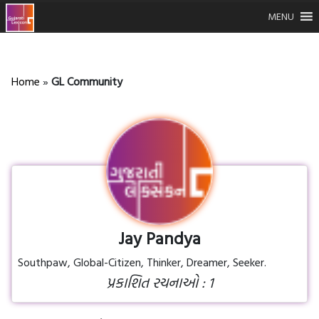
MENU
Home
»
GL Community
Jay Pandya
Southpaw, Global-Citizen, Thinker, Dreamer, Seeker.
પ્રકાશિત રચનાઓ : 1