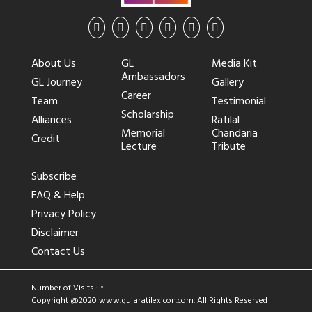
About Us
GL
Media Kit
Ambassadors
GL Journey
Gallery
Career
Team
Testimonial
Scholarship
Alliances
Ratilal
Memorial
Chandaria
Credit
Lecture
Tribute
Subscribe
FAQ & Help
Privacy Policy
Disclaimer
Contact Us
Number of Visits : *
Copyright @2020
www.gujaratilexicon.com
. All Rights Reserved