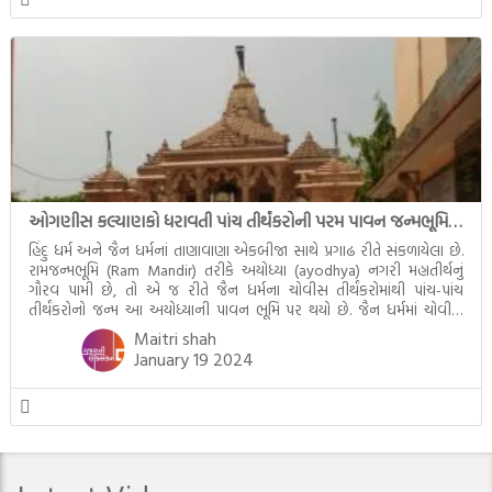
ઓગણીસ કલ્યાણકો ધરાવતી પાંચ તીર્થંકરોની પરમ પાવન જન્મભૂમિ – અયોધ્યા (Ayodhya)
હિંદુ ધર્મ અને જૈન ધર્મનાં તાણાવાણા એકબીજા સાથે પ્રગાઢ રીતે સંકળાયેલા છે.
રામજન્મભૂમિ (Ram Mandir) તરીકે અયોધ્યા (ayodhya) નગરી મહાતીર્થનું
ગૌરવ પામી છે, તો એ જ રીતે જૈન ધર્મના ચોવીસ તીર્થંકરોમાંથી પાંચ-પાંચ
તીર્થંકરોનો જન્મ આ અયોધ્યાની પાવન ભૂમિ પર થયો છે. જૈન ધર્મમાં ચોવીસ
તીર્થંકરોમાંથી પાંચ-પાંચ તીર્થંકરોનાં કલ્યાણકો અહીં આવ્યાં છે. દરેક તીર્થંકરના
Maitri shah
જીવનની ચ્યવન(માતાના […]
January 19 2024