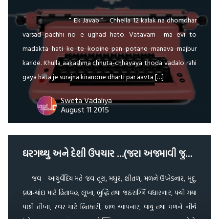
“ Ek Javab ” Chhella 12 kalak na dhomdhar
varsad pachhi no e ughad hato. Vatavarn ma evi to
madakta hati ke te kooine pan potane manava majbur
karide. Khulla aakashma chhuta-chhavaya thoda vadalo rahi
gaya hata je surajna kiranone dharti par aavta […]
Sweta Vadaliya
August 11 2015
ઘરગથ્થુ અને દેશી ઉપચાર …(જરા અજમાવી જુઓ …) …
જવ આયુર્વેદિય મતે જવ તૂરા, મધુર, શીતળ, મળને ઉખેડનાર, મૃદુ,
વ્રણ-ચાંદા માટે હિતાવહ, લૂખા, બુદ્ધિ તથા જઠરાગ્નિ વધારનાર, પચી ગયા
પછી તીખા, સ્વર માટે હિતકારી, બળ આપનાર, વાયુ તથા મળને નીચે