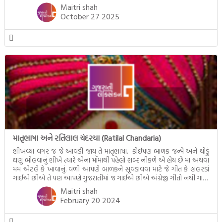
આવતી દેવ ઊઠી અગિયારસ વચ્ચે મોટેભાગે યજ્ઞોપવીત સંસ્કાર, લગ્ન,
Maitri shah
દીક્ષાગ્રહણ, યજ્ઞ, ગૃહપ્રવેશ જેવા […]
October 27 2025
માતૃભાષા અને રતિલાલ ચંદરયા (Ratilal Chandaria)
શીખવ્યા વગર જ જે આવડી જાય તે માતૃભાષા. કોઈપણ બાળક જન્મે અને થોડું
ઘણું બોલવાનું શીખે ત્યારે એના મોંમાથી પહેલો શબ્દ નીકળે એ હોય છે મા અથવા
મમ એટલે કે ખાવાનું. વળી આપણે બાળકને સૂવડાવવા માટે જે ગીત કે હાલરડાં
ગાઈએ છીએ તે પણ આપણે ગુજરાતીમાં જ ગાઈએ છીએ અંગ્રેજી ગીતો નથી ગાતા.
આમ બાળકને […]
Maitri shah
February 20 2024