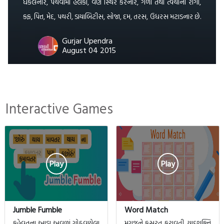
ધકેલનાર, પચવામાં હલકા, વર્ણ સ્થિર કરનાર, ગળા તથા ત્વચાના રોગો,
કફ, પિત્ત, મેદ, પથરી, ડાયાબિટીસ, સોજા, દમ, તરસ, ઉધરસ મટાડનાર છે.
[…]
Gurjar Upendra
August 04 2015
Interactive Games
Play
Play
Jumble Fumble
Word Match
કહેવતના આડા અવળાં ગોઠવાયેલા
મગજને કસરત કરાવતી, યાદશક્તિ