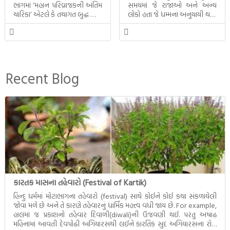
ભાગમાં ‘મહાન પરિવ્રાજકની અંતિમ
સમયમાં જે રાજાઓ અને અન્ય
ચારિકા’ એટલે કે તથાગત બુદ્ધ સાથે
લોકો હતા જે ધમ્મના અનુયાયી થયા.
સતત પરિભ્રમણ કરતા સહચારીઓ
તેમનો અને બુદ્ધ વચ્ચે થયેલો
સાથે ફરી એકવારની
સત્સંગ વીશે જાણકારી મળે છે.
મુલાકાત, બીજા ભાગમાં તથાગતે
વૈશાલીથી વિદાય લીધી તે
અને ત્રીજા ભાગમાં તથાગતે
બનાવેલા ધમ્મને જ પોતાના
Recent Blog
ઉત્તરાધિકારી તરીકે સ્થાપે છે તે
દૃશ્યો અંકિત થયાં છે. ટૂંકમાં બુદ્ધનાં
જીવનના અંતિમ દિવસોની યાત્રાનો
પરિપાક જોવા મળે […]
કારતક માસના તહેવારો (Festival of Kartik)
હિન્દુ ધર્મમાં મોટાભાગના તહેવારો (festival) સાથે કોઈને કોઈ કથા સંકળાયેલી
જોવા મળે છે અને તે કારણે તહેવારનું ધાર્મિક મહત્ત્વ વધી જાય છે. For example,
હાલમાં જ પ્રકાશનો તહેવાર દિવાળી(diwali)ની ઉજવણી થઈ. પરંતુ અષાઢ
મહિનામાં આવતી દેવપોઢી અગિયારસથી લઈને કારતિક સુદ અગિયારસના રોજ