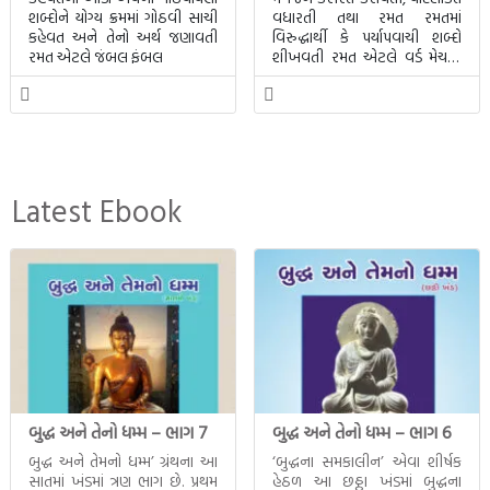
શબ્દોને યોગ્ય ક્રમમાં ગોઠવી સાચી
વધારતી તથા રમત રમતમાં
કહેવત અને તેનો અર્થ જણાવતી
વિરુદ્ધાર્થી કે પર્યાપવાચી શબ્દો
રમત એટલે જંબલ ફંબલ
શીખવતી રમત એટલે વર્ડ મેચમાં.
આ રમતમાં 20 બ્લોક પાછળ 20
શબ્દો છુપાયેલા હશે.
Latest Ebook
બુદ્ધ અને તેનો ધમ્મ – ભાગ 7
બુદ્ધ અને તેનો ધમ્મ – ભાગ 6
બુદ્ધ અને તેમનો ધમ્મ’ ગ્રંથના આ
‘બુદ્ધના સમકાલીન’ એવા શીર્ષક
સાતમાં ખંડમાં ત્રણ ભાગ છે. પ્રથમ
હેઠળ આ છઠ્ઠા ખંડમાં બુદ્ધના