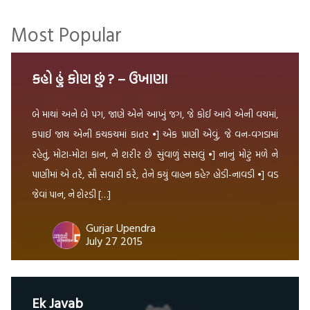
પણમજાનીવાતતોએછે,
Most Popular
કેઆકહેવતપણબારગામેઅલગઅલગઢબમાંબોલાયછે;
એવીજરીતેજેવીરીતેમાણસનીમાતૃભાષાઅલગઅલગહોયછે,
પણદરેકનીમાનીમમતાતોએકસરખીજહોય.
કહો હું કોણ છું ? – ઉખાણા
મનેતોલાગેછેકેમારીમાતૃભાષાજોડેહેતનુંએવુંબંધાણ
બે માથાં અને બે પગ, જાણે એને આખું જગ, જે કોઈ આવે એની વચમાં,
છેજેમનેરોજઅલગપ્રતીતિકરાવેછે,
કપાઈ જાય એની કચકચમાં કાતર •] એક પ્રાણી એવું, જે વન-વગડામાં
એજચાલતીશ્રુષ્ટિમાંનવુંજીવનજીવતાશીખવાડેછે.!
રહેતું, મોટા-મોટા કાન, ને શરીર છે સુંવાળું સસલું •] નાનું મોટું મળે ને
ખરેખરખબરનથીપડતી, એનેમાંકહુંકેમાતૃભાષા;
પાણીમાં એ તરે, સૌ સવારી કરે, તેને કયું વાહન કહે? હોડી-નાવડી •] વડ
કારણકેમનેમારીમાતૃભાષામારાદેશજેવીલાગેછે.!
જેવાં પાન, ને શેરડી […]
Gurjar Upendra
July 27 2015
Ek Javab