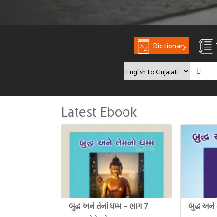
Dictionary
Latest Ebook
બુદ્ધ અને તેનો ધમ્મ – ભાગ 7
બુદ્ધ અને