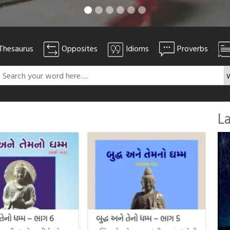
Thesaurus
Opposites
Idioms
Proverbs
L
 તેનો ધમ્મ – ભાગ 6
બુદ્ધ અને તેનો ધમ્મ – ભાગ 5