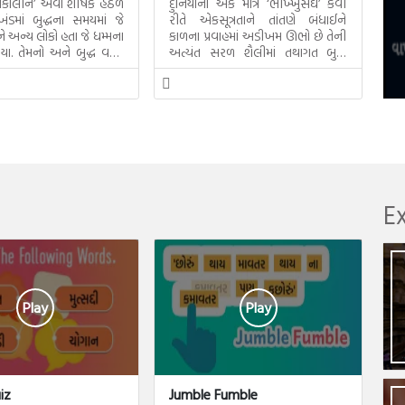
સમકાલીન’ એવા શીર્ષક હેઠળ
દુનિયાનો એક માત્ર ‘ભીખ્ખુસંઘ’ કેવી
ંડમાં બુદ્ધના સમયમાં જે
રીતે એકસૂત્રતાને તાંતણે બંધાઈને
 અન્ય લોકો હતા જે ધમ્મના
કાળના પ્રવાહમાં અડીખમ ઊભો છે તેની
ા. તેમનો અને બુદ્ધ વચ્ચે
અત્યંત સરળ શૈલીમાં તથાગત બુદ્ધે
ંગ વીશે જાણકારી મળે છે.
કરેલી દેશના સમાવતો મૂલ્યવાન ગ્રંથ
એટલે બુદ્ધ અને તેનો ધમ્મ.
E
Play
Play
iz
Jumble Fumble