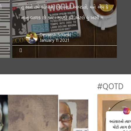
ો
તું અને તમે કહેવાનો ભેદ નથી આવડતો, મને એમ કે
ા
નાનું બાળક છે કોણ ઝઘડો કરે એટલે હું ખસી ગયો.
ં
પણ દિલ માં બહુ જ દુઃખ થયું, આજની નવી
Devansh Solanki
ી
આવનારી પેઠી ખુબ જ […]
January 11 2021
#QOTD