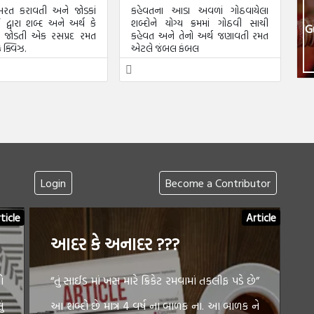
રત કરાવતી અને જોડકાં
કહેવતના આડા અવળાં ગોઠવાયેલા
િ દ્વારા શબ્દ અને અર્થ કે
શબ્દોને યોગ્ય ક્રમમાં ગોઠવી સાચી
G
ને જોડતી એક રસપ્રદ રમત
કહેવત અને તેનો અર્થ જણાવતી રમત
 ક્વિઝ.
એટલે જંબલ ફંબલ
Login
Become a Contributor
ticle
Article
આદર કે અનાદર ???
ો
“તું સાઈડ માં ખસ મારે ક્રિકેટ રમવામાં તકલીફ પડે છે”
ં
આ શબ્દો છે માત્ર 4 વર્ષ ના બાળક ના. આ બાળક ને