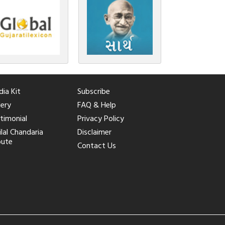
ia Kit
Subscribe
lery
FAQ & Help
timonial
Privacy Policy
ilal Chandaria
Disclaimer
bute
Contact Us