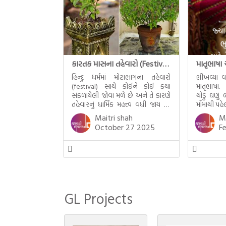
કારતક માસના તહેવારો (Festival of Kartik)
હિન્દુ ધર્મમાં મોટાભાગના તહેવારો
શીખવ્યા 
(festival) સાથે કોઈને કોઈ કથા
માતૃભાષા.
સંકળાયેલી જોવા મળે છે અને તે કારણે
થોડું ઘણું
તહેવારનું ધાર્મિક મહત્ત્વ વધી જાય છે.
મોંમાથી પહ
For example, હાલમાં જ પ્રકાશનો
અથવા મમ 
Maitri shah
Ma
તહેવાર દિવાળી(diwali)ની ઉજવણી
આપણે બાળક
October 27 2025
F
થઈ. પરંતુ અષાઢ મહિનામાં આવતી
કે હાલરડા
દેવપોઢી અગિયારસથી લઈને કારતિક
ગુજરાતીમા
સુદ અગિયારસના રોજ આવતી દેવ
ગીતો નથી 
ઊઠી અગિયારસ વચ્ચે મોટેભાગે
યજ્ઞોપવીત સંસ્કાર, લગ્ન, દીક્ષાગ્રહણ,
યજ્ઞ, ગૃહપ્રવેશ જેવા […]
GL Projects