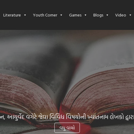
Literature
Youth Corner
Games
Blogs
Video
નવલકથા, રહસ્યકથા, વાર્તાસંગ્રહ વગેરે જેવા અનેક વિષયોના
વધુ વાંચો