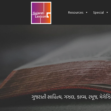
Resources
Special
પુસ્તક પરિચય : 