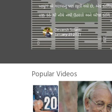
ખાધું?? એ ગણવાનું પણ ભૂલી ગયો છે, એક કોળિય
હજી કંઠે થી નીચે નથી ઉતરતો અને બીજા કોળિય
સાથે તૈયાર એનો હાથ છે. આજ ના કળિયુગ મા
Devansh Solanki
માણસ જીભ નો સ્વાદ પણ ભૂલી ગયો છે. કઈ વાનગ
January 21 2021
[…]
Popular Videos