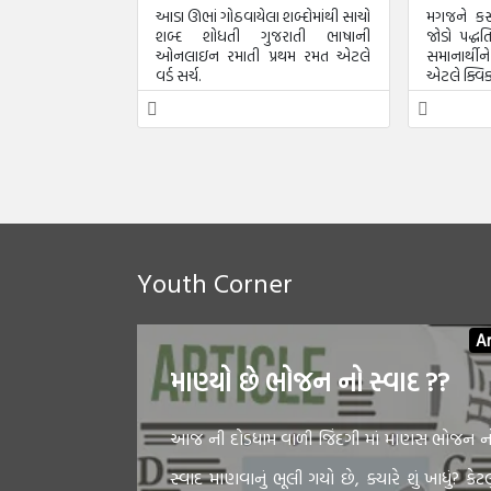
આડા ઊભાં ગોઠવાયેલા શબ્દોમાંથી સાચો
મગજને કસ
શબ્દ શોધતી ગુજરાતી ભાષાની
જોડો પદ્ધત
ઓનલાઇન રમાતી પ્રથમ રમત એટલે
સમાનાર્થી
વર્ડ સર્ચ.
એટલે ક્વિક
Youth Corner
Ar
માણ્યો છે ભોજન નો સ્વાદ ??
આજ ની દોડધામ વાળી જિંદગી માં માણસ ભોજન ન
સ્વાદ માણવાનું ભૂલી ગયો છે, ક્યારે શું ખાધું? કેટલુ