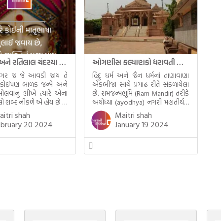
માતૃભાષા અને રતિલાલ ચંદરયા (Ratilal Chandaria)
ઓગણીસ કલ્યાણકો ધરાવતી પાંચ તીર્થંકરોની પરમ પાવન જન્મભૂમિ – અયોધ્યા (Ayodhya)
વગર જ જે આવડી જાય તે
હિંદુ ધર્મ અને જૈન ધર્મનાં તાણાવાણા
 કોઈપણ બાળક જન્મે અને
એકબીજા સાથે પ્રગાઢ રીતે સંકળાયેલા
 બોલવાનું શીખે ત્યારે એના
છે. રામજન્મભૂમિ (Ram Mandir) તરીકે
ેલો શબ્દ નીકળે એ હોય છે મા
અયોધ્યા (ayodhya) નગરી મહાતીર્થનું
એટલે કે ખાવાનું. વળી
ગૌરવ પામી છે, તો એ જ રીતે જૈન ધર્મના
itri shah
Maitri shah
ને સૂવડાવવા માટે જે ગીત
ચોવીસ તીર્થંકરોમાંથી પાંચ-પાંચ
ebruary 20 2024
January 19 2024
ં ગાઈએ છીએ તે પણ આપણે
તીર્થંકરોનો જન્મ આ અયોધ્યાની પાવન
ં જ ગાઈએ છીએ અંગ્રેજી
ભૂમિ પર થયો છે. જૈન ધર્મમાં ચોવીસ
ગાતા. આમ બાળકને […]
તીર્થંકરોમાંથી પાંચ-પાંચ તીર્થંકરોનાં
કલ્યાણકો અહીં આવ્યાં છે. દરેક
તીર્થંકરના જીવનની ચ્યવન(માતાના […]