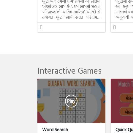
બુદ્ધ અને તેમનો ધમ્મ’ ગ્રંથના આ સાતમાં
‘બુદ્ધના 
ખંડમાં ત્રણ ભાગ છે. પ્રથમ ભાગમાં ‘મહાન
આ છઠ્ઠા ખ
પરિવ્રાજકની અંતિમ ચારિકા’ એટલે કે
રાજાઓ અને
તથાગત બુદ્ધ સાથે સતત પરિભ્રમણ
અનુયાયી થય
કરતા સહચારીઓ સાથે ફરી એકવારની
થયેલો સત્સ
મુલાકાત, બીજા ભાગમાં તથાગતે
વૈશાલીથી વિદાય લીધી તે અને ત્રીજા
ભાગમાં તથાગતે બનાવેલા ધમ્મને જ
પોતાના ઉત્તરાધિકારી તરીકે સ્થાપે છે તે
દૃશ્યો અંકિત થયાં છે. ટૂંકમાં બુદ્ધનાં
જીવનના અંતિમ દિવસોની યાત્રાનો
પરિપાક જોવા મળે […]
Interactive Games
Play
Word Search
Quick Qu