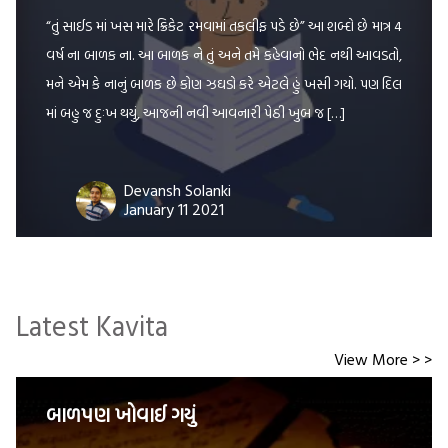
“તું સાઈડ માં ખસ મારે ક્રિકેટ રમવામાં તકલીફ પડે છે” આ શબ્દો છે માત્ર 4
વર્ષ ના બાળક ના. આ બાળક ને તું અને તમે કહેવાનો ભેદ નથી આવડતો,
મને એમ કે નાનું બાળક છે કોણ ઝઘડો કરે એટલે હું ખસી ગયો. પણ દિલ
માં બહુ જ દુઃખ થયું, આજની નવી આવનારી પેઠી ખુબ જ […]
Devansh Solanki
January 11 2021
Latest Kavita
View More > >
બાળપણ ખોવાઈ ગયું