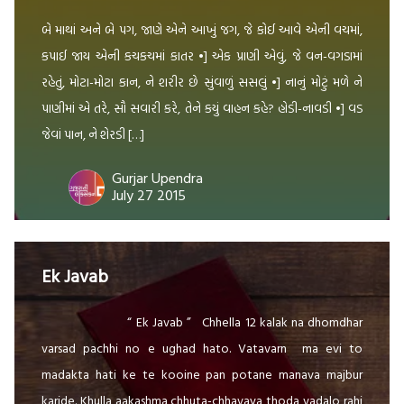
બે માથાં અને બે પગ, જાણે એને આખું જગ, જે કોઈ આવે એની વચમાં,
કપાઈ જાય એની કચકચમાં કાતર •] એક પ્રાણી એવું, જે વન-વગડામાં
રહેતું, મોટા-મોટા કાન, ને શરીર છે સુંવાળું સસલું •] નાનું મોટું મળે ને
પાણીમાં એ તરે, સૌ સવારી કરે, તેને કયું વાહન કહે? હોડી-નાવડી •] વડ
જેવાં પાન, ને શેરડી […]
Gurjar Upendra
July 27 2015
Ek Javab
“ Ek Javab ” Chhella 12 kalak na dhomdhar
varsad pachhi no e ughad hato. Vatavarn ma evi to
madakta hati ke te kooine pan potane manava majbur
karide. Khulla aakashma chhuta-chhavaya thoda vadalo rahi