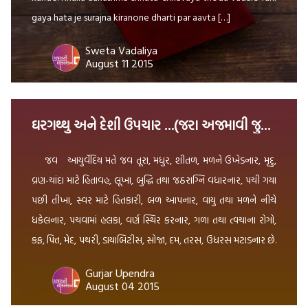
gaya hata je surajna kiranone dharti par aavta […]
Sweta Vadaliya
August 11 2015
ઘરગથ્થુ અને દેશી ઉપચાર …(જરા અજમાવી જુઓ …) …
જવ આયુર્વેદિય મતે જવ તૂરા, મધુર, શીતળ, મળને ઉખેડનાર, મૃદુ,
વ્રણ-ચાંદા માટે હિતાવહ, લૂખા, બુદ્ધિ તથા જઠરાગ્નિ વધારનાર, પચી ગયા
પછી તીખા, સ્વર માટે હિતકારી, બળ આપનાર, વાયુ તથા મળને નીચે
ધકેલનાર, પચવામાં હલકા, વર્ણ સ્થિર કરનાર, ગળા તથા ત્વચાના રોગો,
કફ, પિત્ત, મેદ, પથરી, ડાયાબિટીસ, સોજા, દમ, તરસ, ઉધરસ મટાડનાર છે.
[…]
Gurjar Upendra
August 04 2015