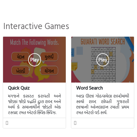
Interactive Games
Play
Play
Quick Quiz
Word Search
મગજને કસરત કરાવતી અને
આડા ઊભાં ગોઠવાયેલા શબ્દોમાંથી
જોડકાં જોડો પદ્ધતિ દ્વારા શબ્દ અને
સાચો શબ્દ શોધતી ગુજરાતી
અર્થ કે સમાનાર્થીને જોડતી એક
ભાષાની ઓનલાઇન રમાતી પ્રથમ
રસપ્રદ રમત એટલે ક્વિક ક્વિઝ.
રમત એટલે વર્ડ સર્ચ.