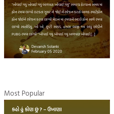
’ખોવાઈ ગયું ખોવાઈ ગયું બાળપણ ખોવાઈ ગયું’’ ભમરડા ફેરવાના સમય માં
ફોન રમવા લાગ્યો લટકતા ઝૂમર ને જોઈ ને ભોજન કરતો બાળક સ્માર્ટફોન
ફોન જોઈને ભોજન કરવા લાગ્યો મેદાન માં રમવાને બદલે ફોન સાથે રમવા
લાગ્યો સાતોડિયું, ખો ખો, છૂટી સાંકડ, ઢગલા બાજી આ બધું છોડીને
PUBG રમવા લાગ્યો ‘’ખોવાઈ ગયું ખોવાઈ ગયું બાળપણ ખોવાઈ […]
Devansh Solanki
February 05 2020
Most Popular
કહો હું કોણ છું ? – ઉખાણા