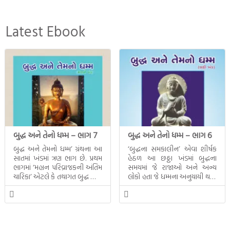
Latest Ebook
બુદ્ધ અને તેનો ધમ્મ – ભાગ 7
બુદ્ધ અને તેનો ધમ્મ – ભાગ 6
બુદ્ધ અને તેમનો ધમ્મ’ ગ્રંથના આ
‘બુદ્ધના સમકાલીન’ એવા શીર્ષક
સાતમાં ખંડમાં ત્રણ ભાગ છે. પ્રથમ
હેઠળ આ છઠ્ઠા ખંડમાં બુદ્ધના
ભાગમાં ‘મહાન પરિવ્રાજકની અંતિમ
સમયમાં જે રાજાઓ અને અન્ય
ચારિકા’ એટલે કે તથાગત બુદ્ધ સાથે
લોકો હતા જે ધમ્મના અનુયાયી થયા.
સતત પરિભ્રમણ કરતા સહચારીઓ
તેમનો અને બુદ્ધ વચ્ચે થયેલો
સાથે ફરી એકવારની
સત્સંગ વીશે જાણકારી મળે છે.
મુલાકાત, બીજા ભાગમાં તથાગતે
વૈશાલીથી વિદાય લીધી તે
અને ત્રીજા ભાગમાં તથાગતે