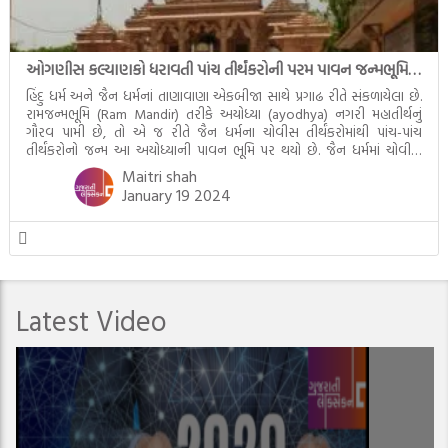
ઓગણીસ કલ્યાણકો ધરાવતી પાંચ તીર્થંકરોની પરમ પાવન જન્મભૂમિ – અયોધ્યા (Ayodhya)
હિંદુ ધર્મ અને જૈન ધર્મનાં તાણાવાણા એકબીજા સાથે પ્રગાઢ રીતે સંકળાયેલા છે.
રામજન્મભૂમિ (Ram Mandir) તરીકે અયોધ્યા (ayodhya) નગરી મહાતીર્થનું
ગૌરવ પામી છે, તો એ જ રીતે જૈન ધર્મના ચોવીસ તીર્થંકરોમાંથી પાંચ-પાંચ
તીર્થંકરોનો જન્મ આ અયોધ્યાની પાવન ભૂમિ પર થયો છે. જૈન ધર્મમાં ચોવીસ
તીર્થંકરોમાંથી પાંચ-પાંચ તીર્થંકરોનાં કલ્યાણકો અહીં આવ્યાં છે. દરેક તીર્થંકરના
Maitri shah
જીવનની ચ્યવન(માતાના […]
January 19 2024
Latest Video