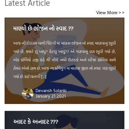
Latest Article
View More > >
માણ્યો છે ભોજન નો સ્વાદ ??
આજ ની દોડધામ વાળી જિંદગી માં માણસ ભોજન નો સ્વાદ માણવાનું ભૂલી
ગયો છે, ક્યારે શું ખાધું? કેટલું ખાધું?? એ ગણવાનું પણ ભૂલી ગયો છે,
એક કોળિયો હજી કંઠે થી નીચે નથી ઉતરતો અને બીજા કોળિયા સાથે
તૈયાર એનો હાથ છે. આજ ના કળિયુગ માં માણસ જીભ નો સ્વાદ પણ ભૂલી
ગયો છે. કઈ વાનગી […]
Devansh Solanki
January 21 2021
આદર કે અનાદર ???