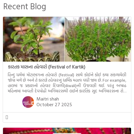
બનાવેલા ધમ્મને જ પોતાના
Recent Blog
ઉત્તરાધિકારી તરીકે સ્થાપે છે તે
દૃશ્યો અંકિત થયાં છે. ટૂંકમાં બુદ્ધનાં
જીવનના અંતિમ દિવસોની યાત્રાનો
પરિપાક જોવા મળે […]
કારતક માસના તહેવારો (Festival of Kartik)
હિન્દુ ધર્મમાં મોટાભાગના તહેવારો (festival) સાથે કોઈને કોઈ કથા સંકળાયેલી
જોવા મળે છે અને તે કારણે તહેવારનું ધાર્મિક મહત્ત્વ વધી જાય છે. For example,
હાલમાં જ પ્રકાશનો તહેવાર દિવાળી(diwali)ની ઉજવણી થઈ. પરંતુ અષાઢ
મહિનામાં આવતી દેવપોઢી અગિયારસથી લઈને કારતિક સુદ અગિયારસના રોજ
આવતી દેવ ઊઠી અગિયારસ વચ્ચે મોટેભાગે યજ્ઞોપવીત સંસ્કાર, લગ્ન,
Maitri shah
દીક્ષાગ્રહણ, યજ્ઞ, ગૃહપ્રવેશ જેવા […]
October 27 2025