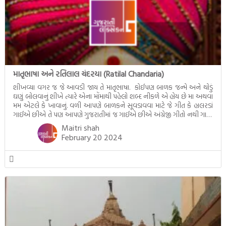
માતૃભાષા અને રતિલાલ ચંદરયા (Ratilal Chandaria)
શીખવ્યા વગર જ જે આવડી જાય તે માતૃભાષા. કોઈપણ બાળક જન્મે અને થોડું
ઘણું બોલવાનું શીખે ત્યારે એના મોંમાથી પહેલો શબ્દ નીકળે એ હોય છે મા અથવા
મમ એટલે કે ખાવાનું. વળી આપણે બાળકને સૂવડાવવા માટે જે ગીત કે હાલરડાં
ગાઈએ છીએ તે પણ આપણે ગુજરાતીમાં જ ગાઈએ છીએ અંગ્રેજી ગીતો નથી ગાતા.
આમ બાળકને […]
Maitri shah
February 20 2024